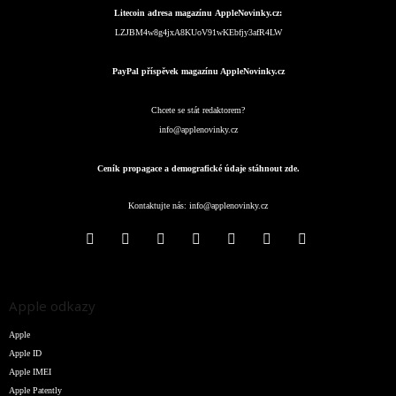
Litecoin adresa magazínu AppleNovinky.cz:
LZJBM4w8g4jxA8KUoV91wKEbfjy3afR4LW
PayPal příspěvek magazínu AppleNovinky.cz
Chcete se stát redaktorem?
info@applenovinky.cz
Ceník propagace a demografické údaje stáhnout zde.
Kontaktujte nás:
info@applenovinky.cz
Apple odkazy
Apple
Apple ID
Apple IMEI
Apple Patently