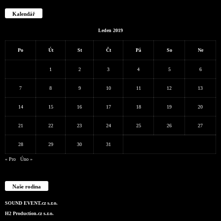
Kalendář
Leden 2019
Po
Út
St
Čt
Pá
So
Ne
1
2
3
4
5
6
7
8
9
10
11
12
13
14
15
16
17
18
19
20
21
22
23
24
25
26
27
28
29
30
31
« Pro
Úno »
Naše rodina
SOUND EVENT.cz s.r.o.
H2 Production.cz s.r.o.