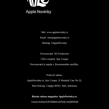
Web:
www.applenovinky.cz
Email:
info@applenovinky.cz
Hashtag:
#AppleNovinky
Provozovatel:
H2 Production
CEO a majitel:
Izzy Cooper
Provozovatel je zapsán v živnostenském rejstříku.
Poštovní adresa:
AppleNovinky.cz, Izzy Cooper, Jl Munduk Catu No.32,
Batu Bolong, Canggu 80361, Bali, Indonesia
Bitcoin adresa magazínu AppleNovinky.cz:
1JmavnAsEbeJLRYHdB8t1dZNQCykQHNEQ8