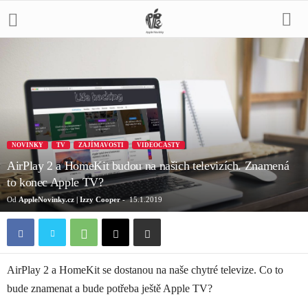
NOVINKY
TV
ZAJÍMAVOSTI
VIDEOCASTY
AirPlay 2 a HomeKit budou na našich televizích. Znamená
to konec Apple TV?
Od
AppleNovinky.cz | Izzy Cooper
-
15.1.2019
AirPlay 2 a HomeKit se dostanou na naše chytré televize. Co to
bude znamenat a bude potřeba ještě Apple TV?