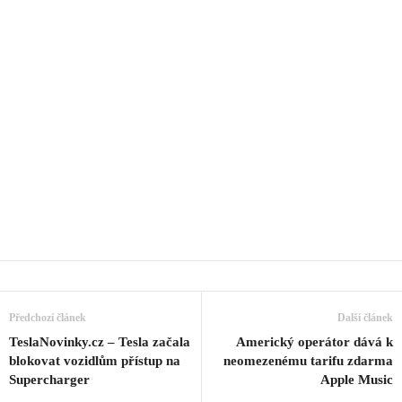
Předchozí článek
Další článek
TeslaNovinky.cz – Tesla začala
Americký operátor dává k
blokovat vozidlům přístup na
neomezenému tarifu zdarma
Supercharger
Apple Music