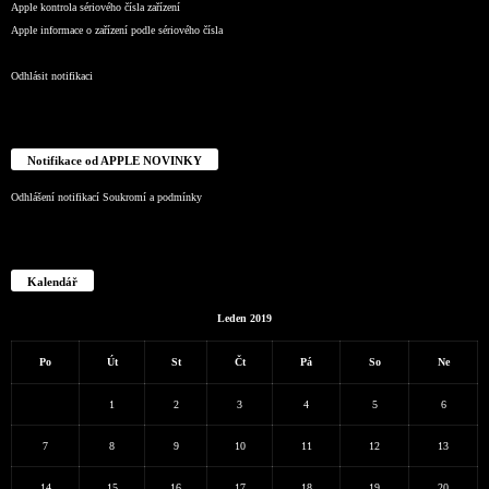
Apple kontrola sériového čísla zařízení
Apple informace o zařízení podle sériového čísla
Odhlásit notifikaci
Notifikace od APPLE NOVINKY
Odhlášení notifikací
Soukromí a podmínky
Kalendář
Leden 2019
Po
Út
St
Čt
Pá
So
Ne
1
2
3
4
5
6
7
8
9
10
11
12
13
14
15
16
17
18
19
20