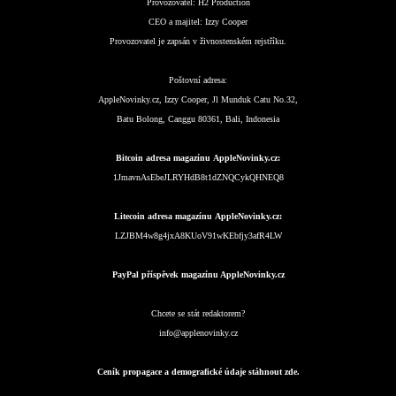
Provozovatel:
H2 Production
CEO a majitel:
Izzy Cooper
Provozovatel je zapsán v živnostenském rejstříku.
Poštovní adresa:
AppleNovinky.cz, Izzy Cooper, Jl Munduk Catu No.32,
Batu Bolong, Canggu 80361, Bali, Indonesia
Bitcoin adresa magazínu AppleNovinky.cz:
1JmavnAsEbeJLRYHdB8t1dZNQCykQHNEQ8
Litecoin adresa magazínu AppleNovinky.cz:
LZJBM4w8g4jxA8KUoV91wKEbfjy3afR4LW
PayPal příspěvek magazínu AppleNovinky.cz
Chcete se stát redaktorem?
info@applenovinky.cz
Ceník propagace a demografické údaje stáhnout zde.