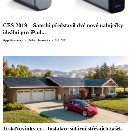
CES 2019 – Satechi představil dvě nové nabíječky
ideální pro iPad...
-
AppleNovinky.cz | Nika Drunecká
8.1.2019
TeslaNovinky.cz – Instalace solární střešních tašek