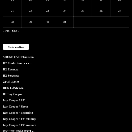
21
22
23
24
25
26
27
28
29
30
31
« Pro
Úno »
Naše rodina
SOUND EVENT.cz s.r.o.
H2 Production.cz s.r.o.
H2 Event.cz
H2 Server.cz
ŽIVĚ 360.cz
DEN LÁSKY.cz
DJ Izzy Cooper
Izzy Cooper.ART
Izzy Cooper / Photo
Izzy Cooper / Branding
Izzy Cooper / TV reklamy
Izzy Cooper / TV animace
ONLINE UDÁLOSTI.cz