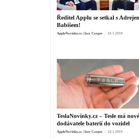
Ředitel Applu se setkal s Adreje
Babišem!
-
AppleNovinky.cz | Izzy Cooper
24.1.2019
TeslaNovinky.cz – Tesle má nov
dodávatele baterií do vozidel
-
AppleNovinky.cz | Izzy Cooper
24.1.2019