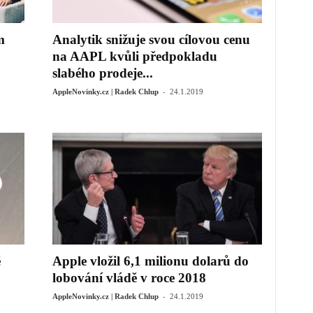
m
Analytik snižuje svou cílovou cenu
na AAPL kvůli předpokladu
slabého prodeje...
-
AppleNovinky.cz | Radek Chlup
24.1.2019
é
Apple vložil 6,1 milionu dolarů do
lobování vládě v roce 2018
-
AppleNovinky.cz | Radek Chlup
24.1.2019