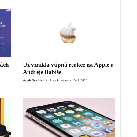
rách
Už vznikla vtipná reakce na Apple a
Andreje Babiše
-
AppleNovinky.cz | Izzy Cooper
24.1.2019