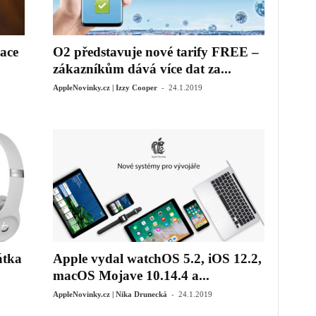
ace
O2 představuje nové tarify FREE –
zákazníkům dává více dat za...
-
AppleNovinky.cz | Izzy Cooper
24.1.2019
átka
Apple vydal watchOS 5.2, iOS 12.2,
macOS Mojave 10.14.4 a...
-
AppleNovinky.cz | Nika Drunecká
24.1.2019