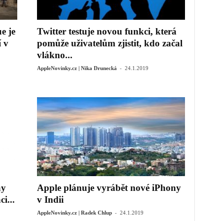
e je
Twitter testuje novou funkci, která
 v
pomůže uživatelům zjistit, kdo začal
vlákno...
-
AppleNovinky.cz | Nika Drunecká
24.1.2019
ay
Apple plánuje vyrábět nové iPhony
i...
v Indii
-
AppleNovinky.cz | Radek Chlup
24.1.2019