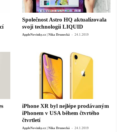
Společnost Astro HQ aktualizovala
cí
svoji technologii LIQUID
-
AppleNovinky.cz | Nika Drunecká
24.1.2019
es
iPhone XR byl nejlépe prodávaným
iPhonem v USA během čtvrtého
čtvrtletí
-
AppleNovinky.cz | Nika Drunecká
24.1.2019