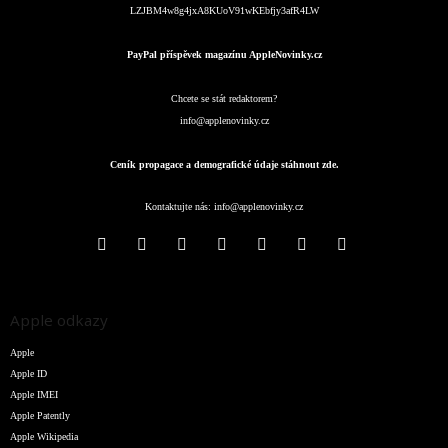
LZJBM4w8g4jxA8KUoV91wKEbfjy3afR4LW
PayPal příspěvek magazínu AppleNovinky.cz
Chcete se stát redaktorem?
info@applenovinky.cz
Ceník propagace a demografické údaje stáhnout zde.
Kontaktujte nás:
info@applenovinky.cz
Apple odkazy
Apple
Apple ID
Apple IMEI
Apple Patently
Apple Wikipedia