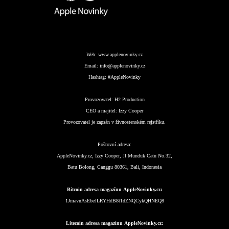
Web:
www.applenovinky.cz
Email:
info@applenovinky.cz
Hashtag:
#AppleNovinky
Provozovatel:
H2 Production
CEO a majitel:
Izzy Cooper
Provozovatel je zapsán v živnostenském rejstříku.
Poštovní adresa:
AppleNovinky.cz, Izzy Cooper, Jl Munduk Catu No.32,
Batu Bolong, Canggu 80361, Bali, Indonesia
Bitcoin adresa magazínu AppleNovinky.cz:
1JmavnAsEbeJLRYHdB8t1dZNQCykQHNEQ8
Litecoin adresa magazínu AppleNovinky.cz: