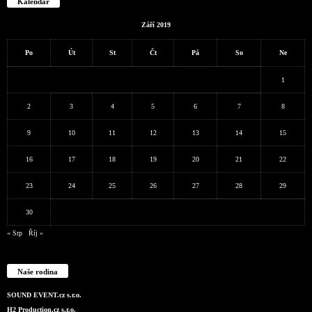
Kalendář
Září 2019
Po
Út
St
Čt
Pá
So
Ne
1
2
3
4
5
6
7
8
9
10
11
12
13
14
15
16
17
18
19
20
21
22
23
24
25
26
27
28
29
30
« Srp
Říj »
Naše rodina
SOUND EVENT.cz s.r.o.
H2 Production.cz s.r.o.