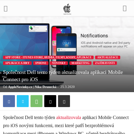
APP STORE - ITUNES STORE, HUDBA, FILMY, KNIHY, APLIKACE
AKTUALIZACE
APLIKACE A HRY
IPHONE
NOVINKY
MARKETING
ZAJÍMAVOSTI
Společnost Dell tento týden aktualizovala aplikaci Mobile
Connect pro iOS
Od
AppleNovinky.cz | Nika Drunecká
-
25.3.2020
Společnost Dell tento týden
aktualizovala
aplikaci Mobile Connect
pro iOS novými funkcemi, mezi které patří bezproblémová
komunikace mezi iPhonem a Windows PC, včetně bezdrátového