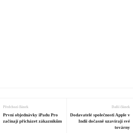
Předchozí článek
Další článek
První objednávky iPadu Pro
Dodavatelé společnosti Apple v
začínají přicházet zákazníkům
Indii dočasně uzavírají své
továrny