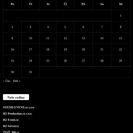
Po
Út
St
Čt
Pá
So
Ne
1
2
3
4
5
6
7
8
9
10
11
12
13
14
15
16
17
18
19
20
21
22
23
24
25
26
27
28
29
30
31
« Úno
Dub »
Naše rodina
SOUND EVENT.cz s.r.o.
H2 Production.cz s.r.o.
H2 Event.cz
H2 Server.cz
ŽIVĚ 360.cz