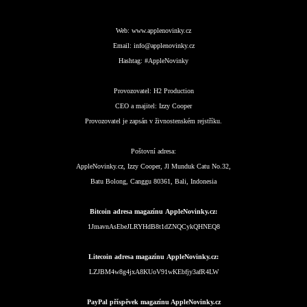
Web:
www.applenovinky.cz
Email:
info@applenovinky.cz
Hashtag:
#AppleNovinky
Provozovatel:
H2 Production
CEO a majitel:
Izzy Cooper
Provozovatel je zapsán v živnostenském rejstříku.
Poštovní adresa:
AppleNovinky.cz, Izzy Cooper, Jl Munduk Catu No.32,
Batu Bolong, Canggu 80361, Bali, Indonesia
Bitcoin adresa magazínu AppleNovinky.cz:
1JmavnAsEbeJLRYHdB8t1dZNQCykQHNEQ8
Litecoin adresa magazínu AppleNovinky.cz:
LZJBM4w8g4jxA8KUoV91wKEbfjy3afR4LW
PayPal příspěvek magazínu AppleNovinky.cz