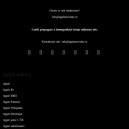
Chcete se stát redaktorem?
info@applenovinky.cz
Ceník propagace a demografické údaje stáhnout zde.
Kontaktujte nás:
info@applenovinky.cz
Apple odkazy
Apple
Apple ID
Apple IMEI
Apple Patently
Apple Wikipedia
Apple Developer
Apple práce v ČR
Apple zaměstnanci