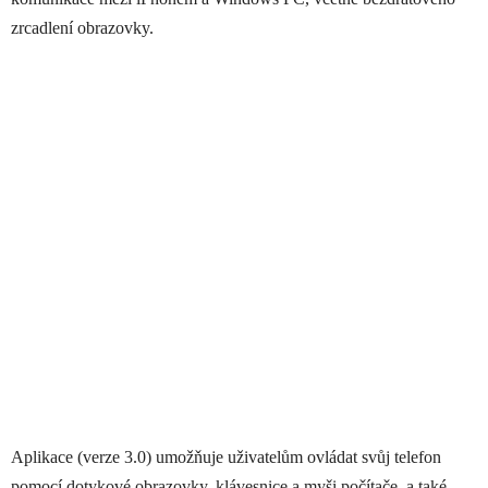
zrcadlení obrazovky.
Aplikace (verze 3.0) umožňuje uživatelům ovládat svůj telefon
pomocí dotykové obrazovky, klávesnice a myši počítače, a také