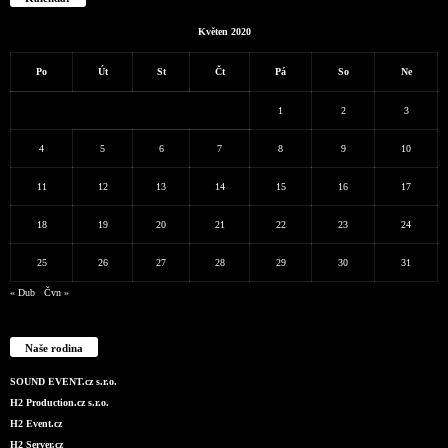
Květen 2020
Po
Út
St
Čt
Pá
So
Ne
1
2
3
4
5
6
7
8
9
10
11
12
13
14
15
16
17
18
19
20
21
22
23
24
25
26
27
28
29
30
31
« Dub
Čvn »
Naše rodina
SOUND EVENT.cz s.r.o.
H2 Production.cz s.r.o.
H2 Event.cz
H2 Server.cz