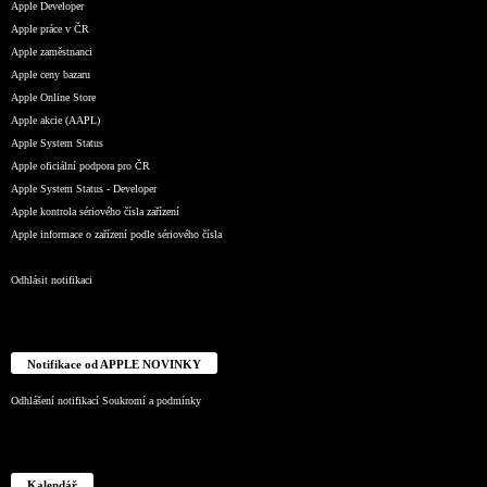
Apple Developer
Apple práce v ČR
Apple zaměstnanci
Apple ceny bazaru
Apple Online Store
Apple akcie (AAPL)
Apple System Status
Apple oficiální podpora pro ČR
Apple System Status - Developer
Apple kontrola sériového čísla zařízení
Apple informace o zařízení podle sériového čísla
Odhlásit notifikaci
Notifikace od APPLE NOVINKY
Odhlášení notifikací
Soukromí a podmínky
Kalendář