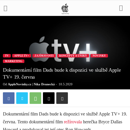
TV
APPLE TV+
ZAJÍMAVOSTI
KONCEPTY A ÚNIKY
NOVINKY
MARKETING
Dokumentární film Dads bude k dispozici ve službě Apple
TV+ 19. června
Od
AppleNovinky.cz | Nika Drunecká
-
10.5.2020
Dokumentární film Dads bude k dispozici ve službě Apple TV+ 19.
června. Tento dokumentární film
režírovala
herečka Bryce Dallas
Howard a produkoval jej její otec Ron Howards.