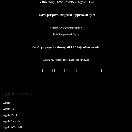
LZJBM4w8g4jxA8KUoV91wKEbfjy3afR4LW
PayPal příspěvek magazínu AppleNovinky.cz
Chcete se stát redaktorem?
info@applenovinky.cz
Ceník propagace a demografické údaje stáhnout zde.
Kontaktujte nás:
info@applenovinky.cz
Apple odkazy
Apple
Apple ID
Apple IMEI
Apple Patently
Apple Wikipedia