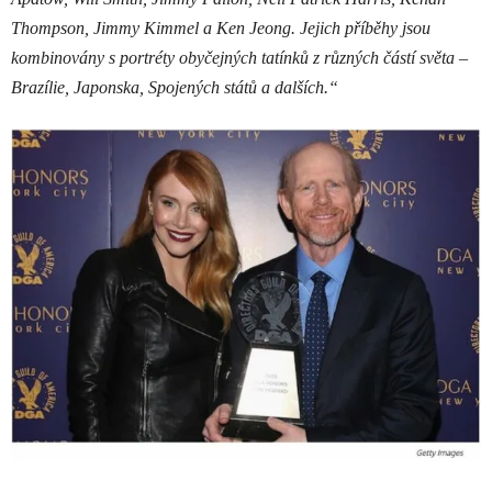
Thompson, Jimmy Kimmel a Ken Jeong. Jejich příběhy jsou
kombinovány s portréty obyčejných tatínků z různých částí světa –
Brazílie, Japonska, Spojených států a dalších.“