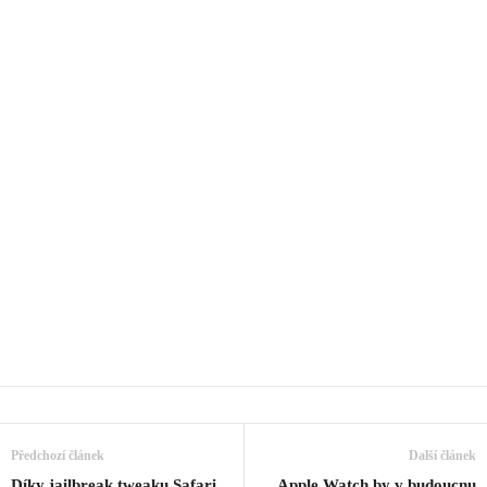
Předchozí článek
Další článek
Díky jailbreak tweaku Safari
Apple Watch by v budoucnu