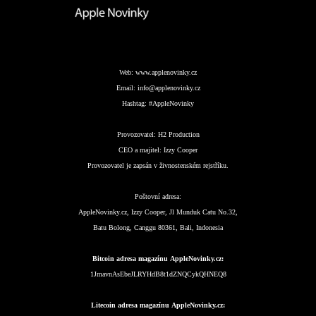
Web:
www.applenovinky.cz
Email:
info@applenovinky.cz
Hashtag:
#AppleNovinky
Provozovatel:
H2 Production
CEO a majitel:
Izzy Cooper
Provozovatel je zapsán v živnostenském rejstříku.
Poštovní adresa:
AppleNovinky.cz, Izzy Cooper, Jl Munduk Catu No.32,
Batu Bolong, Canggu 80361, Bali, Indonesia
Bitcoin adresa magazínu AppleNovinky.cz:
1JmavnAsEbeJLRYHdB8t1dZNQCykQHNEQ8
Litecoin adresa magazínu AppleNovinky.cz: