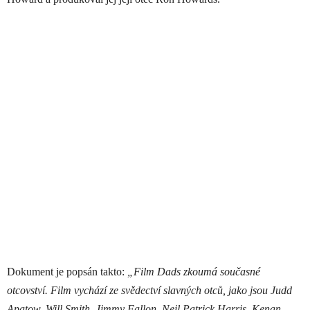
Dokument je popsán takto:
„Film Dads zkoumá současné
otcovství. Film vychází ze svědectví slavných otců, jako jsou Judd
Apatow, Will Smith, Jimmy Fallon, Neil Patrick Harris, Kenan