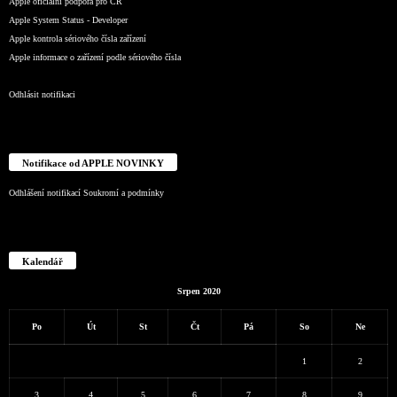
Apple oficiální podpora pro ČR
Apple System Status - Developer
Apple kontrola sériového čísla zařízení
Apple informace o zařízení podle sériového čísla
Odhlásit notifikaci
Notifikace od APPLE NOVINKY
Odhlášení notifikací
Soukromí a podmínky
Kalendář
Srpen 2020
Po
Út
St
Čt
Pá
So
Ne
1
2
3
4
5
6
7
8
9