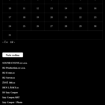
10
11
12
13
14
15
16
17
18
19
20
21
22
23
24
25
26
27
28
29
30
31
« Čvc
Zář »
Naše rodina
SOUND EVENT.cz s.r.o.
H2 Production.cz s.r.o.
H2 Event.cz
H2 Server.cz
ŽIVĚ 360.cz
DEN LÁSKY.cz
DJ Izzy Cooper
Izzy Cooper.ART
Izzy Cooper / Photo