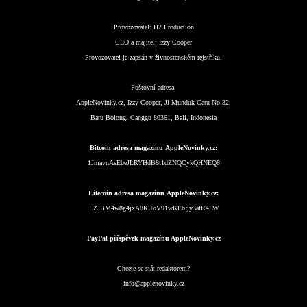
Provozovatel:
H2 Production
CEO a majitel:
Izzy Cooper
Provozovatel je zapsán v živnostenském rejstříku.
Poštovní adresa:
AppleNovinky.cz, Izzy Cooper, Jl Munduk Catu No.32,
Batu Bolong, Canggu 80361, Bali, Indonesia
Bitcoin adresa magazínu AppleNovinky.cz:
1JmavnAsEbeJLRYHdB8t1dZNQCykQHNEQ8
Litecoin adresa magazínu AppleNovinky.cz:
LZJBM4w8g4jxA8KUoV91wKEbfjy3afR4LW
PayPal příspěvek magazínu AppleNovinky.cz
Chcete se stát redaktorem?
info@applenovinky.cz