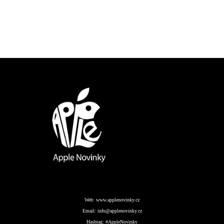
Web:
www.applenovinky.cz
Email:
info@applenovinky.cz
Hashtag:
#AppleNovinky