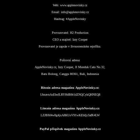
Web:
www.applenovinky.cz
Email:
info@applenovinky.cz
Hashtag:
#AppleNovinky
Provozovatel:
H2 Production
CEO a majitel:
Izzy Cooper
Provozovatel je zapsán v živnostenském rejstříku.
Poštovní adresa:
AppleNovinky.cz, Izzy Cooper, Jl Munduk Catu No.32,
Batu Bolong, Canggu 80361, Bali, Indonesia
Bitcoin adresa magazínu AppleNovinky.cz:
1JmavnAsEbeJLRYHdB8t1dZNQCykQHNEQ8
Litecoin adresa magazínu AppleNovinky.cz:
LZJBM4w8g4jxA8KUoV91wKEbfjy3afR4LW
PayPal příspěvek magazínu AppleNovinky.cz