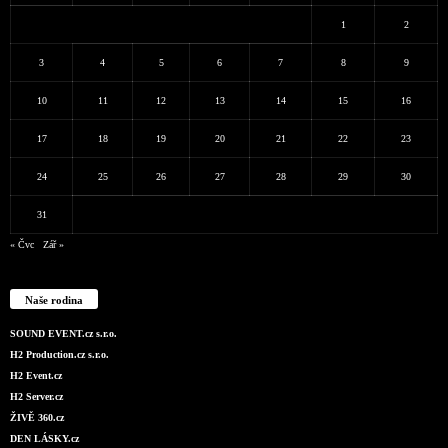
1
2
3
4
5
6
7
8
9
10
11
12
13
14
15
16
17
18
19
20
21
22
23
24
25
26
27
28
29
30
31
« Čvc
Zář »
Naše rodina
SOUND EVENT.cz s.r.o.
H2 Production.cz s.r.o.
H2 Event.cz
H2 Server.cz
ŽIVĚ 360.cz
DEN LÁSKY.cz