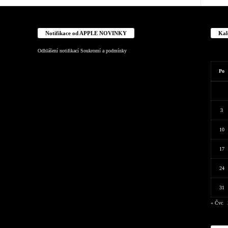
Notifikace od APPLE NOVINKY
Kal
Odhlášení notifikací
Soukromí a podmínky
Po
3
10
17
24
31
« Čvc