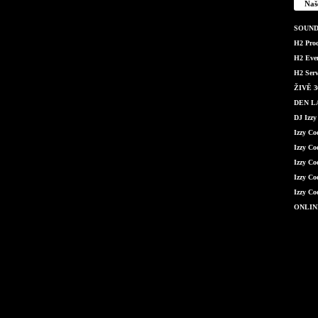
Naš
SOUND 
H2 Produ
H2 Even
H2 Serv
ŽIVĚ 36
DEN LÁ
DJ Izzy
Izzy C
Izzy Co
Izzy Co
Izzy Co
Izzy Co
ONLIN