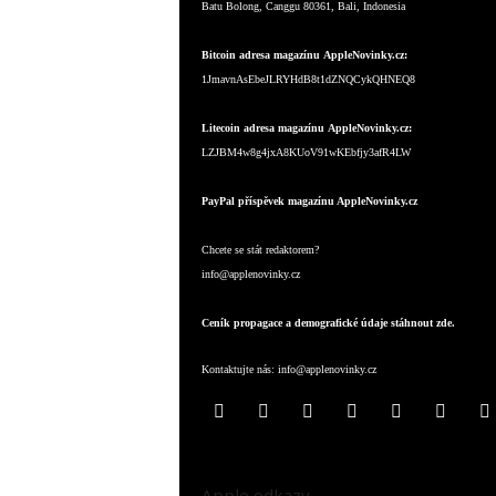
Batu Bolong, Canggu 80361, Bali, Indonesia
Bitcoin adresa magazínu AppleNovinky.cz:
1JmavnAsEbeJLRYHdB8t1dZNQCykQHNEQ8
Litecoin adresa magazínu AppleNovinky.cz:
LZJBM4w8g4jxA8KUoV91wKEbfjy3afR4LW
PayPal příspěvek magazínu AppleNovinky.cz
Chcete se stát redaktorem?
info@applenovinky.cz
Ceník propagace a demografické údaje stáhnout zde.
Kontaktujte nás:
info@applenovinky.cz
Apple odkazy