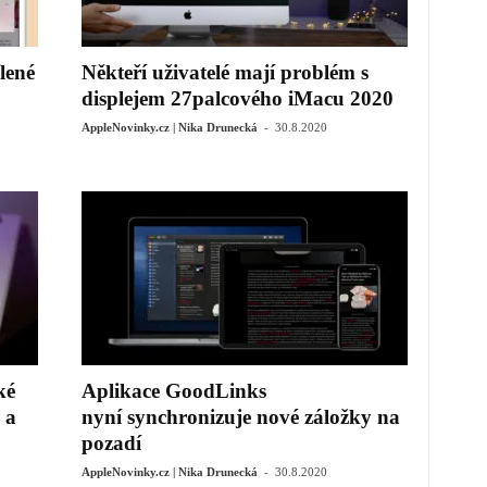
lené
Někteří uživatelé mají problém s
displejem 27palcového iMacu 2020
-
AppleNovinky.cz | Nika Drunecká
30.8.2020
ké
Aplikace GoodLinks
 a
nyní synchronizuje nové záložky na
pozadí
-
AppleNovinky.cz | Nika Drunecká
30.8.2020