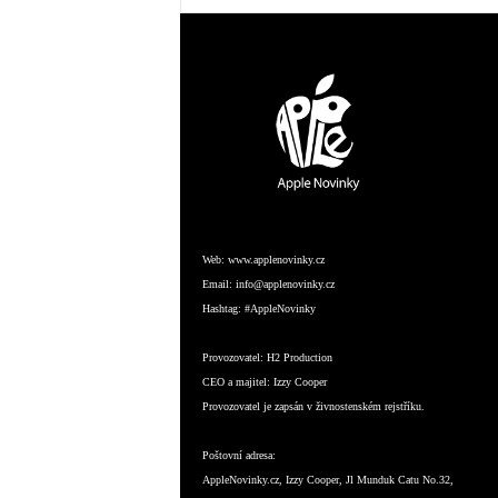
Web:
www.applenovinky.cz
Email:
info@applenovinky.cz
Hashtag:
#AppleNovinky
Provozovatel:
H2 Production
CEO a majitel:
Izzy Cooper
Provozovatel je zapsán v živnostenském rejstříku.
Poštovní adresa:
AppleNovinky.cz, Izzy Cooper, Jl Munduk Catu No.32,