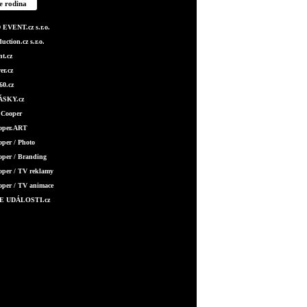
e rodina
EVENT.cz s.r.o.
ction.cz s.r.o.
t.cz
er.cz
0.cz
SKY.cz
 Cooper
ooper.ART
oper / Photo
oper / Branding
oper / TV reklamy
oper / TV animace
E UDÁLOSTI.cz