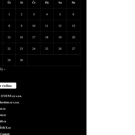
Út
St
Čt
Pá
So
Ne
1
2
3
4
5
6
8
9
10
11
12
13
15
16
17
18
19
20
22
23
24
25
26
27
29
30
Říj »
e rodina
EVENT.cz s.r.o.
ction.cz s.r.o.
t.cz
er.cz
0.cz
SKY.cz
 Cooper