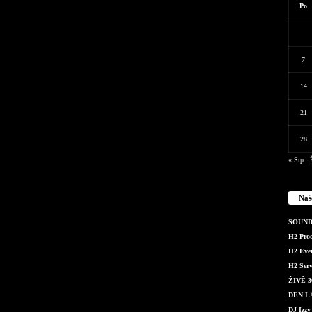
Po
7
14
21
28
« Srp
Naš
SOUND 
H2 Produ
H2 Even
H2 Serv
ŽIVĚ 36
DEN LÁ
DJ Izzy