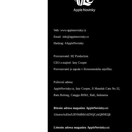
Web:
www.applenovinky.cz
Email:
info@applenovinky.cz
Hashtag:
#AppleNovinky
Provozovatel:
H2 Production
CEO a majitel:
Izzy Cooper
Provozovatel je zapsán v živnostenském rejstříku.
Poštovní adresa:
AppleNovinky.cz, Izzy Cooper, Jl Munduk Catu No.32,
Batu Bolong, Canggu 80361, Bali, Indonesia
Bitcoin adresa magazínu AppleNovinky.cz:
1JmavnAsEbeJLRYHdB8t1dZNQCykQHNEQ8
Litecoin adresa magazínu AppleNovinky.cz: