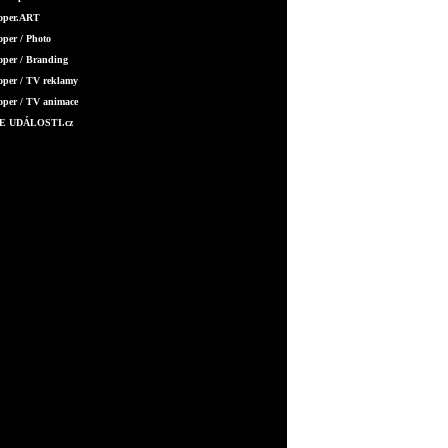
ooper.ART
oper / Photo
oper / Branding
oper / TV reklamy
oper / TV animace
E UDÁLOSTI.cz