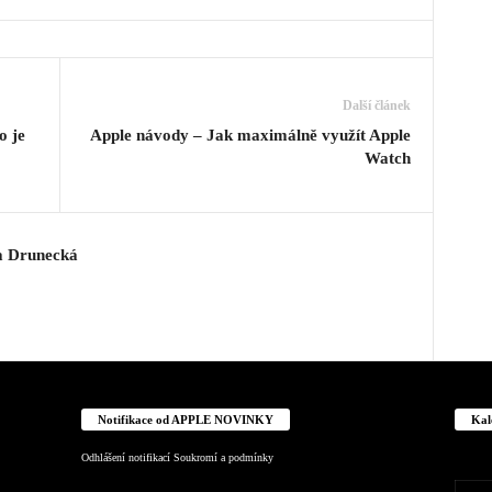
Další článek
o je
Apple návody – Jak maximálně využít Apple
Watch
a Drunecká
Notifikace od APPLE NOVINKY
Kal
Odhlášení notifikací
Soukromí a podmínky