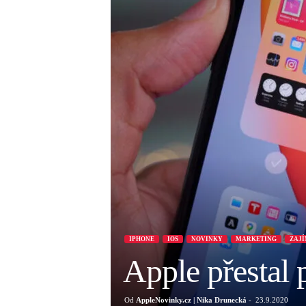
IPHONE
IOS
NOVINKY
MARKETING
ZAJÍ
Apple přestal 
Od
AppleNovinky.cz | Nika Drunecká
-
23.9.2020