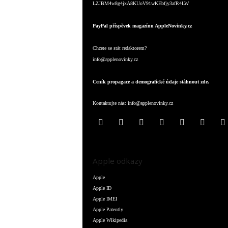
LZJBM4w8g4jxA8KUoV91wKEbfjy3afR4LW
PayPal příspěvek magazínu AppleNovinky.cz
Chcete se stát redaktorem?
info@applenovinky.cz
Ceník propagace a demografické údaje stáhnout zde.
Kontaktujte nás:
info@applenovinky.cz
Apple odkazy
Apple
Apple ID
Apple IMEI
Apple Patently
Apple Wikipedia