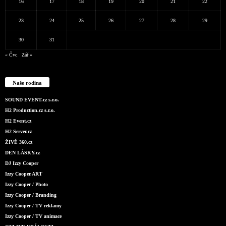
16
17
18
19
20
21
22
23
24
25
26
27
28
29
30
31
« Čvc
Zář »
Naše rodina
SOUND EVENT.cz s.r.o.
H2 Production.cz s.r.o.
H2 Event.cz
H2 Server.cz
ŽIVĚ 360.cz
DEN LÁSKY.cz
DJ Izzy Cooper
Izzy Cooper.ART
Izzy Cooper / Photo
Izzy Cooper / Branding
Izzy Cooper / TV reklamy
Izzy Cooper / TV animace