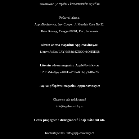
Provozovatel je zapsán v živnostenském rejstříku.
Poštovní adresa:
AppleNovinky.cz, Izzy Cooper, Jl Munduk Catu No.32,
Batu Bolong, Canggu 80361, Bali, Indonesia
Bitcoin adresa magazínu AppleNovinky.cz:
1JmavnAsEbeJLRYHdB8t1dZNQCykQHNEQ8
Litecoin adresa magazínu AppleNovinky.cz:
LZJBM4w8g4jxA8KUoV91wKEbfjy3afR4LW
PayPal příspěvek magazínu AppleNovinky.cz
Chcete se stát redaktorem?
info@applenovinky.cz
Ceník propagace a demografické údaje stáhnout zde.
Kontaktujte nás:
info@applenovinky.cz