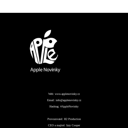
Web:
www.applenovinky.cz
Email:
info@applenovinky.cz
Hashtag:
#AppleNovinky
Provozovatel:
H2 Production
CEO a majitel:
Izzy Cooper