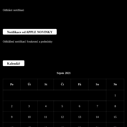
Odhlásit notifikaci
Notifikace od APPLE NOVINKY
Odhlášení notifikací
Soukromí a podmínky
Kalendář
Srpen 2021
Po
Út
St
Čt
Pá
So
Ne
1
2
3
4
5
6
7
8
9
10
11
12
13
14
15