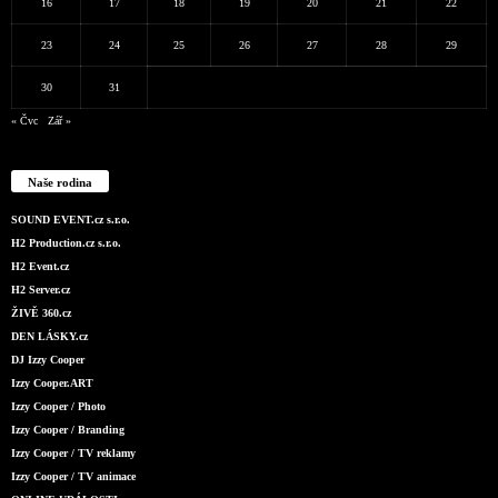
16
17
18
19
20
21
22
23
24
25
26
27
28
29
30
31
« Čvc
Zář »
Naše rodina
SOUND EVENT.cz s.r.o.
H2 Production.cz s.r.o.
H2 Event.cz
H2 Server.cz
ŽIVĚ 360.cz
DEN LÁSKY.cz
DJ Izzy Cooper
Izzy Cooper.ART
Izzy Cooper / Photo
Izzy Cooper / Branding
Izzy Cooper / TV reklamy
Izzy Cooper / TV animace