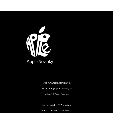
Web:
www.applenovinky.cz
Email:
info@applenovinky.cz
Hashtag:
#AppleNovinky
Provozovatel:
H2 Production
CEO a majitel:
Izzy Cooper