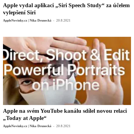
Apple vydal aplikaci „Siri Speech Study“ za účelem
vylepšení Siri
-
AppleNovinky.cz | Nika Drunecká
20.8.2021
Apple na svém YouTube kanálu sdílel novou relaci
„Today at Apple“
-
AppleNovinky.cz | Nika Drunecká
20.8.2021