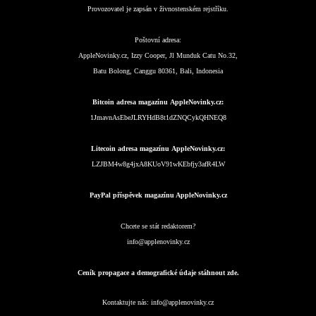
Provozovatel je zapsán v živnostenském rejstříku.
Poštovní adresa:
AppleNovinky.cz, Izzy Cooper, Jl Munduk Catu No.32,
Batu Bolong, Canggu 80361, Bali, Indonesia
Bitcoin adresa magazínu AppleNovinky.cz:
1JmavnAsEbeJLRYHdB8t1dZNQCykQHNEQ8
Litecoin adresa magazínu AppleNovinky.cz:
LZJBM4w8g4jxA8KUoV91wKEbfjy3afR4LW
PayPal příspěvek magazínu AppleNovinky.cz
Chcete se stát redaktorem?
info@applenovinky.cz
Ceník propagace a demografické údaje stáhnout zde.
Kontaktujte nás:
info@applenovinky.cz