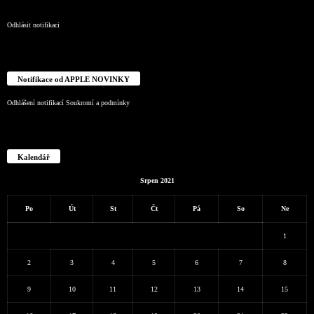
Odhlásit notifikaci
Notifikace od APPLE NOVINKY
Odhlášení notifikací
Soukromí a podmínky
Kalendář
Srpen 2021
Po
Út
St
Čt
Pá
So
Ne
1
2
3
4
5
6
7
8
9
10
11
12
13
14
15