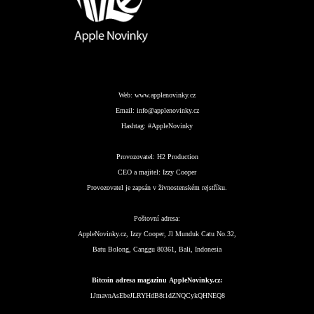
Web:
www.applenovinky.cz
Email:
info@applenovinky.cz
Hashtag:
#AppleNovinky
Provozovatel:
H2 Production
CEO a majitel:
Izzy Cooper
Provozovatel je zapsán v živnostenském rejstříku.
Poštovní adresa:
AppleNovinky.cz, Izzy Cooper, Jl Munduk Catu No.32,
Batu Bolong, Canggu 80361, Bali, Indonesia
Bitcoin adresa magazínu AppleNovinky.cz:
1JmavnAsEbeJLRYHdB8t1dZNQCykQHNEQ8