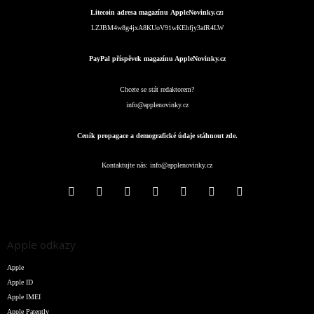
Litecoin adresa magazínu AppleNovinky.cz:
LZJBM4w8g4jxA8KUoV91wKEbfjy3afR4LW
PayPal příspěvek magazínu AppleNovinky.cz
Chcete se stát redaktorem?
info@applenovinky.cz
Ceník propagace a demografické údaje stáhnout zde.
Kontaktujte nás:
info@applenovinky.cz
Apple odkazy
Apple
Apple ID
Apple IMEI
Apple Patently