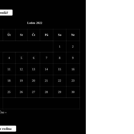
endář
Leden 2022
Út
St
Čt
Pá
So
Ne
1
2
4
5
6
7
8
9
11
12
13
14
15
16
18
19
20
21
22
23
25
26
27
28
29
30
Úno »
e rodina