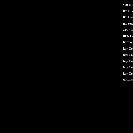
SOUND 
H2 Produ
H2 Even
H2 Serv
ŽIVĚ 36
DEN LÁ
DJ Izzy
Izzy C
Izzy Co
Izzy Co
Izzy Co
Izzy Co
ONLIN