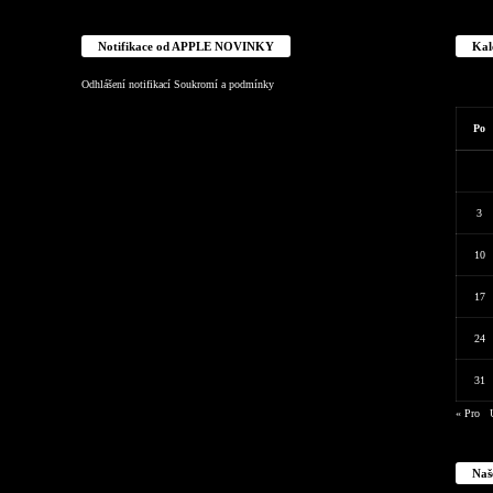
Notifikace od APPLE NOVINKY
Kal
Odhlášení notifikací
Soukromí a podmínky
Po
3
10
17
24
31
« Pro
Naš