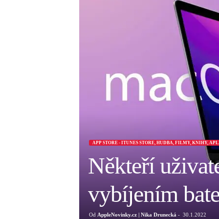
APP STORE - ITUNES STORE, HUDBA, FILMY, KNIHY, AP
Někteří uživa
vybíjením bat
Od
AppleNovinky.cz | Nika Drunecká
-
30.1.2022