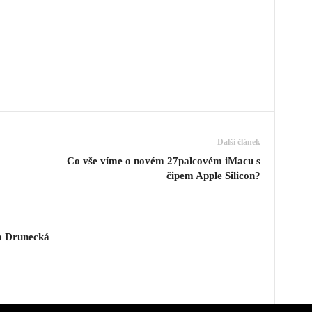
Další článek
?
Co vše víme o novém 27palcovém iMacu s
čipem Apple Silicon?
a Drunecká