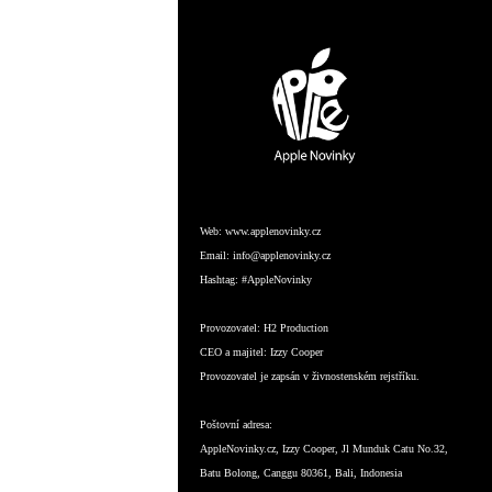
Web:
www.applenovinky.cz
Email:
info@applenovinky.cz
Hashtag:
#AppleNovinky
Provozovatel:
H2 Production
CEO a majitel:
Izzy Cooper
Provozovatel je zapsán v živnostenském rejstříku.
Poštovní adresa:
AppleNovinky.cz, Izzy Cooper, Jl Munduk Catu No.32,
Batu Bolong, Canggu 80361, Bali, Indonesia