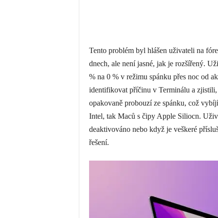
Tento problém byl hlášen uživateli na fó
dnech, ale není jasné, jak je rozšířený. Už
% na 0 % v režimu spánku přes noc od akt
identifikovat příčinu v Terminálu a zjistil
opakovaně probouzí ze spánku, což vybíjí
Intel, tak Maců s čipy Apple Siliocn. Uživ
deaktivováno nebo když je veškeré přísluš
řešení.