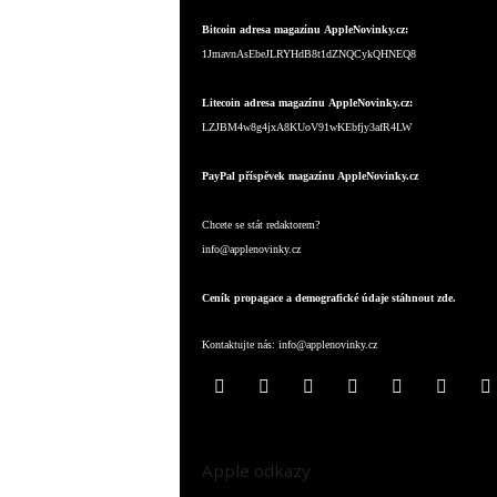
Bitcoin adresa magazínu AppleNovinky.cz:
1JmavnAsEbeJLRYHdB8t1dZNQCykQHNEQ8
Litecoin adresa magazínu AppleNovinky.cz:
LZJBM4w8g4jxA8KUoV91wKEbfjy3afR4LW
PayPal příspěvek magazínu AppleNovinky.cz
Chcete se stát redaktorem?
info@applenovinky.cz
Ceník propagace a demografické údaje stáhnout zde.
Kontaktujte nás:
info@applenovinky.cz
Apple odkazy