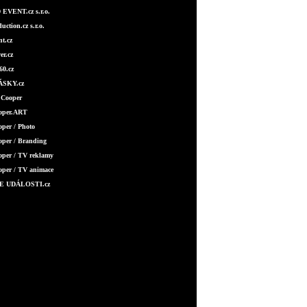
EVENT.cz s.r.o.
ction.cz s.r.o.
t.cz
er.cz
0.cz
SKY.cz
 Cooper
ooper.ART
oper / Photo
oper / Branding
oper / TV reklamy
oper / TV animace
E UDÁLOSTI.cz