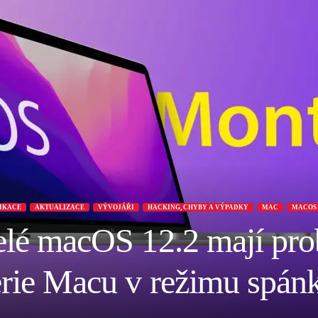
LIKACE
AKTUALIZACE
VÝVOJÁŘI
HACKING, CHYBY A VÝPADKY
MAC
MACOS
telé macOS 12.2 mají pro
erie Macu v režimu spán