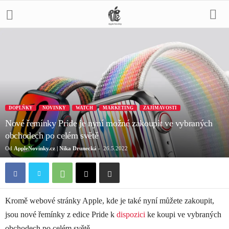
DOPLŇKY
NOVINKY
WATCH
MARKETING
ZAJÍMAVOSTI
Nové řemínky Pride je nyní možné zakoupit ve vybraných
obchodech po celém světě
Od
AppleNovinky.cz | Nika Drunecká
-
26.5.2022
Kromě webové stránky Apple, kde je také nyní můžete zakoupit,
jsou nové řemínky z edice Pride k
dispozici
ke koupi ve vybraných
obchodech po celém světě.