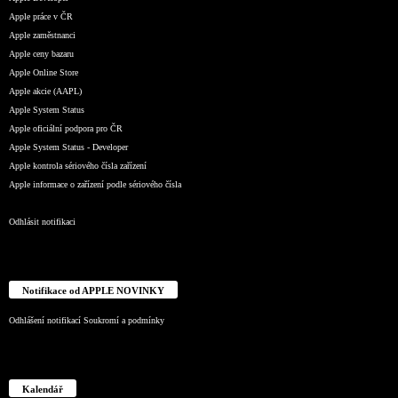
Apple práce v ČR
Apple zaměstnanci
Apple ceny bazaru
Apple Online Store
Apple akcie (AAPL)
Apple System Status
Apple oficiální podpora pro ČR
Apple System Status - Developer
Apple kontrola sériového čísla zařízení
Apple informace o zařízení podle sériového čísla
Odhlásit notifikaci
Notifikace od APPLE NOVINKY
Odhlášení notifikací
Soukromí a podmínky
Kalendář