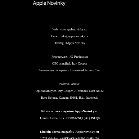
Web:
www.applenovinky.cz
Email:
info@applenovinky.cz
Hashtag:
#AppleNovinky
Provozovatel:
H2 Production
CEO a majitel:
Izzy Cooper
Provozovatel je zapsán v živnostenském rejstříku.
Poštovní adresa:
AppleNovinky.cz, Izzy Cooper, Jl Munduk Catu No.32,
Batu Bolong, Canggu 80361, Bali, Indonesia
Bitcoin adresa magazínu AppleNovinky.cz:
1JmavnAsEbeJLRYHdB8t1dZNQCykQHNEQ8
Litecoin adresa magazínu AppleNovinky.cz:
LZJBM4w8g4jxA8KUoV91wKEbfjy3afR4LW