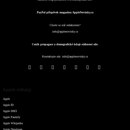
PayPal příspěvek magazínu AppleNovinky.cz
Chcete se stát redaktorem?
info@applenovinky.cz
Ceník propagace a demografické údaje stáhnout zde.
Kontaktujte nás:
info@applenovinky.cz
Apple odkazy
Apple
Apple ID
Apple IMEI
Apple Patently
Apple Wikipedia
Apple Developer