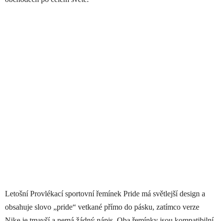
Letošní Provlékací sportovní řemínek Pride má světlejší design a
obsahuje slovo „pride“ vetkané přímo do pásku, zatímco verze
Nike je tmavší a nemá žádný nápis. Oba řemínky jsou kompatibilní