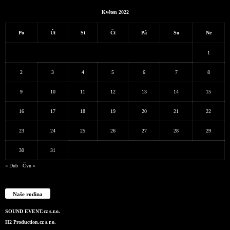
Květen 2022
Po
Út
St
Čt
Pá
So
Ne
1
2
3
4
5
6
7
8
9
10
11
12
13
14
15
16
17
18
19
20
21
22
23
24
25
26
27
28
29
30
31
« Dub
Čvn »
Naše rodina
SOUND EVENT.cz s.r.o.
H2 Production.cz s.r.o.