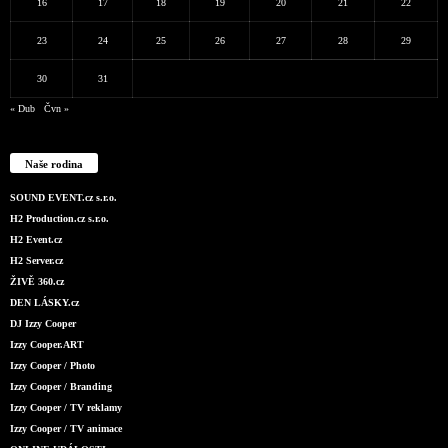
16
17
18
19
20
21
22
23
24
25
26
27
28
29
30
31
« Dub
Čvn »
Naše rodina
SOUND EVENT.cz s.r.o.
H2 Production.cz s.r.o.
H2 Event.cz
H2 Server.cz
ŽIVĚ 360.cz
DEN LÁSKY.cz
DJ Izzy Cooper
Izzy Cooper.ART
Izzy Cooper / Photo
Izzy Cooper / Branding
Izzy Cooper / TV reklamy
Izzy Cooper / TV animace