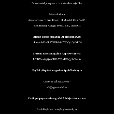
Provozovatel je zapsán v živnostenském rejstříku.
Poštovní adresa:
AppleNovinky.cz, Izzy Cooper, Jl Munduk Catu No.32,
Batu Bolong, Canggu 80361, Bali, Indonesia
Bitcoin adresa magazínu AppleNovinky.cz:
1JmavnAsEbeJLRYHdB8t1dZNQCykQHNEQ8
Litecoin adresa magazínu AppleNovinky.cz:
LZJBM4w8g4jxA8KUoV91wKEbfjy3afR4LW
PayPal příspěvek magazínu AppleNovinky.cz
Chcete se stát redaktorem?
info@applenovinky.cz
Ceník propagace a demografické údaje stáhnout zde.
Kontaktujte nás:
info@applenovinky.cz