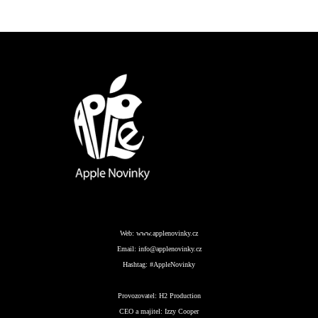
Web:
www.applenovinky.cz
Email:
info@applenovinky.cz
Hashtag:
#AppleNovinky
Provozovatel:
H2 Production
CEO a majitel:
Izzy Cooper