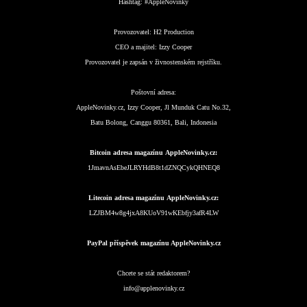
Hashtag:
#AppleNovinky
Provozovatel:
H2 Production
CEO a majitel:
Izzy Cooper
Provozovatel je zapsán v živnostenském rejstříku.
Poštovní adresa:
AppleNovinky.cz, Izzy Cooper, Jl Munduk Catu No.32,
Batu Bolong, Canggu 80361, Bali, Indonesia
Bitcoin adresa magazínu AppleNovinky.cz:
1JmavnAsEbeJLRYHdB8t1dZNQCykQHNEQ8
Litecoin adresa magazínu AppleNovinky.cz:
LZJBM4w8g4jxA8KUoV91wKEbfjy3afR4LW
PayPal příspěvek magazínu AppleNovinky.cz
Chcete se stát redaktorem?
info@applenovinky.cz