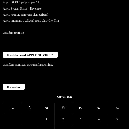
Apple oficiální podpora pro ČR
Apple System Status - Developer
Apple kontrola sériového čísla zařízení
Apple informace o zařízení podle sériového čísla
Odhlásit notifikaci
Notifikace od APPLE NOVINKY
Odhlášení notifikací
Soukromí a podmínky
Kalendář
Červen 2022
Po
Út
St
Čt
Pá
So
Ne
1
2
3
4
5