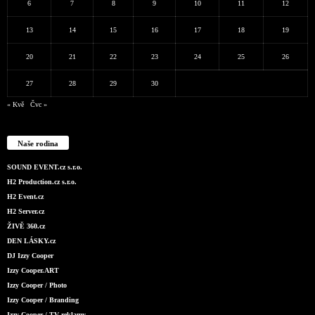
6
7
8
9
10
11
12
13
14
15
16
17
18
19
20
21
22
23
24
25
26
27
28
29
30
« Kvě
Čvc »
Naše rodina
SOUND EVENT.cz s.r.o.
H2 Production.cz s.r.o.
H2 Event.cz
H2 Server.cz
ŽIVĚ 360.cz
DEN LÁSKY.cz
DJ Izzy Cooper
Izzy Cooper.ART
Izzy Cooper / Photo
Izzy Cooper / Branding
Izzy Cooper / TV reklamy