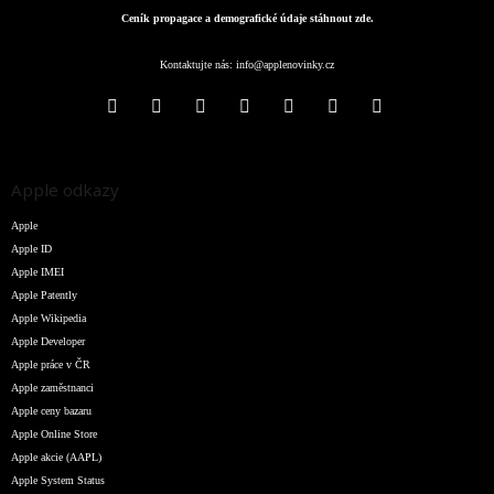
Ceník propagace a demografické údaje stáhnout zde.
Kontaktujte nás:
info@applenovinky.cz
Apple odkazy
Apple
Apple ID
Apple IMEI
Apple Patently
Apple Wikipedia
Apple Developer
Apple práce v ČR
Apple zaměstnanci
Apple ceny bazaru
Apple Online Store
Apple akcie (AAPL)
Apple System Status