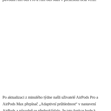
Po aktualizaci z minulého týdne našli uživatelé ‌AirPods Pro‌ a
‌AirPods Max‌ přepínač „Adaptivní průhlednost“ v nastavení
AirPods a původně se předpokládalo, že tato funkce bude k