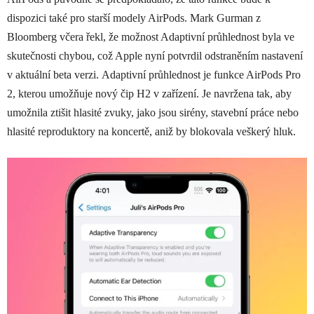
dispozici také pro starší modely AirPods. Mark Gurman z
Bloomberg včera řekl, že možnost Adaptivní průhlednost byla ve
skutečnosti chybou, což Apple nyní potvrdil odstraněním nastavení
v aktuální beta verzi. Adaptivní průhlednost je funkce ‌AirPods Pro‌
2, kterou umožňuje nový čip H2 v zařízení. Je navržena tak, aby
umožnila ztišit hlasité zvuky, jako jsou sirény, stavební práce nebo
hlasité reproduktory na koncertě, aniž by blokovala veškerý hluk.