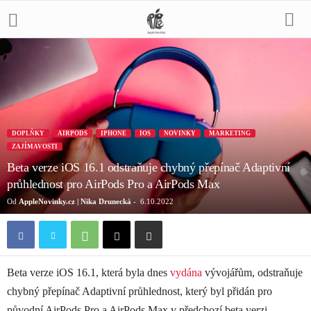
DOPLŇKY
AIRPODS
IPHONE
IOS
NOVINKY
MARKETING
ZAJÍMAVOSTI
Beta verze iOS 16.1 odstraňuje chybný přepínač Adaptivní
průhlednost pro AirPods Pro a AirPods Max
Od
AppleNovinky.cz | Nika Drunecká
-
6.10.2022
Beta verze iOS 16.1, která byla dnes
vydána
vývojářům, odstraňuje
chybný přepínač Adaptivní průhlednost, který byl přidán pro
původní AirPods Pro a AirPods Max v předchozí beta verzi.