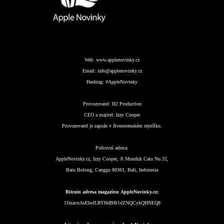
Web:
www.applenovinky.cz
Email:
info@applenovinky.cz
Hashtag:
#AppleNovinky
Provozovatel:
H2 Production
CEO a majitel:
Izzy Cooper
Provozovatel je zapsán v živnostenském rejstříku.
Poštovní adresa:
AppleNovinky.cz, Izzy Cooper, Jl Munduk Catu No.32,
Batu Bolong, Canggu 80361, Bali, Indonesia
Bitcoin adresa magazínu AppleNovinky.cz:
1JmavnAsEbeJLRYHdB8t1dZNQCykQHNEQ8