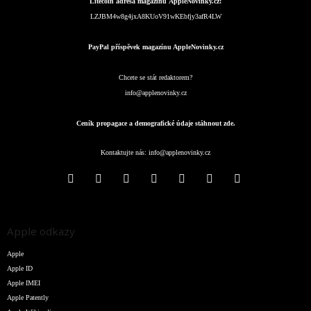
Litecoin adresa magazínu AppleNovinky.cz:
LZJBM4w8g4jxA8KUoV91wKEbfjy3afR4LW
PayPal příspěvek magazínu AppleNovinky.cz
Chcete se stát redaktorem?
info@applenovinky.cz
Ceník propagace a demografické údaje stáhnout zde.
Kontaktujte nás:
info@applenovinky.cz
Apple odkazy
Apple
Apple ID
Apple IMEI
Apple Patently