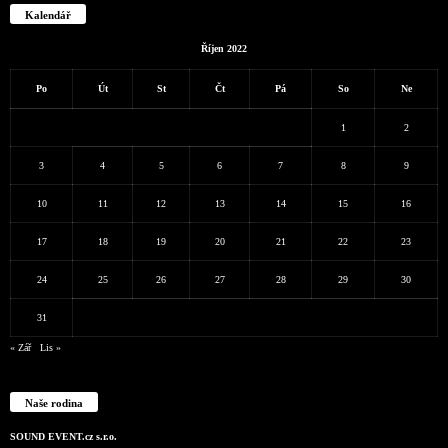
Kalendář
Říjen 2022
Po
Út
St
Čt
Pá
So
Ne
1
2
3
4
5
6
7
8
9
10
11
12
13
14
15
16
17
18
19
20
21
22
23
24
25
26
27
28
29
30
31
« Zář
Lis »
Naše rodina
SOUND EVENT.cz s.r.o.