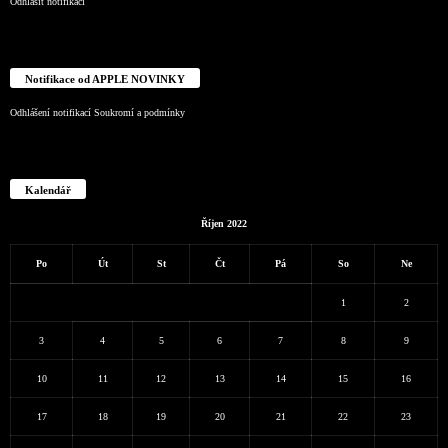
Odhlásit notifikaci
Notifikace od APPLE NOVINKY
Odhlášení notifikací
Soukromí a podmínky
Kalendář
Říjen 2022
Po
Út
St
Čt
Pá
So
Ne
1
2
3
4
5
6
7
8
9
10
11
12
13
14
15
16
17
18
19
20
21
22
23