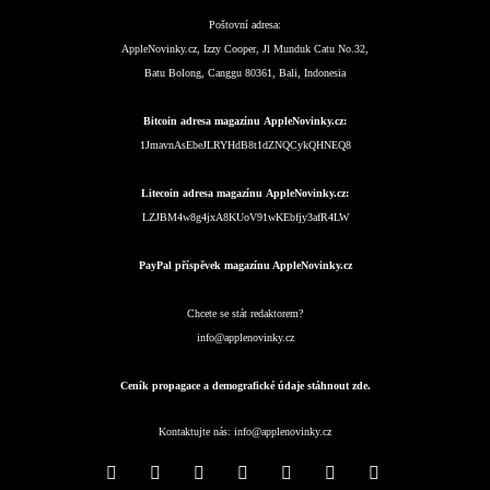
Poštovní adresa:
AppleNovinky.cz, Izzy Cooper, Jl Munduk Catu No.32,
Batu Bolong, Canggu 80361, Bali, Indonesia
Bitcoin adresa magazínu AppleNovinky.cz:
1JmavnAsEbeJLRYHdB8t1dZNQCykQHNEQ8
Litecoin adresa magazínu AppleNovinky.cz:
LZJBM4w8g4jxA8KUoV91wKEbfjy3afR4LW
PayPal příspěvek magazínu AppleNovinky.cz
Chcete se stát redaktorem?
info@applenovinky.cz
Ceník propagace a demografické údaje stáhnout zde.
Kontaktujte nás:
info@applenovinky.cz