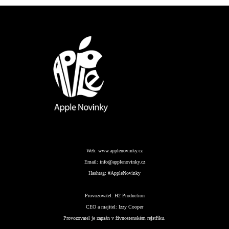
Web:
www.applenovinky.cz
Email:
info@applenovinky.cz
Hashtag:
#AppleNovinky
Provozovatel:
H2 Production
CEO a majitel:
Izzy Cooper
Provozovatel je zapsán v živnostenském rejstříku.