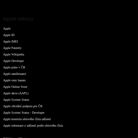
Apple odkazy
Apple
Apple ID
Apple IMEI
Apple Patently
Apple Wikipedia
Apple Developer
Apple práce v ČR
Apple zaměstnanci
Apple ceny bazaru
Apple Online Store
Apple akcie (AAPL)
Apple System Status
Apple oficiální podpora pro ČR
Apple System Status - Developer
Apple kontrola sériového čísla zařízení
Apple informace o zařízení podle sériového čísla