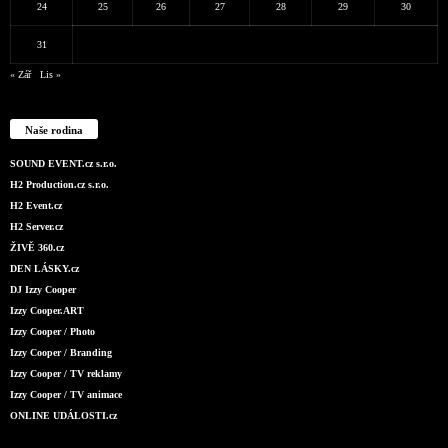
24
25
26
27
28
29
30
31
« Zář
Lis »
Naše rodina
SOUND EVENT.cz s.r.o.
H2 Production.cz s.r.o.
H2 Event.cz
H2 Server.cz
ŽIVĚ 360.cz
DEN LÁSKY.cz
DJ Izzy Cooper
Izzy Cooper.ART
Izzy Cooper / Photo
Izzy Cooper / Branding
Izzy Cooper / TV reklamy
Izzy Cooper / TV animace
ONLINE UDÁLOSTI.cz