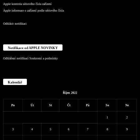
Apple kontrola sériového čísla zařízení
Apple informace o zařízení podle sériového čísla
Odhlásit notifikaci
Notifikace od APPLE NOVINKY
Odhlášení notifikací
Soukromí a podmínky
Kalendář
Říjen 2022
Po
Út
St
Čt
Pá
So
Ne
1
2
3
4
5
6
7
8
9