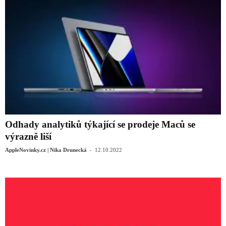
Odhady analytiků týkající se prodeje Maců se
výrazně liší
-
AppleNovinky.cz | Nika Drunecká
12.10.2022