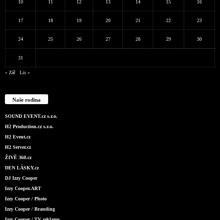
10
11
12
13
14
15
16
17
18
19
20
21
22
23
24
25
26
27
28
29
30
31
« Zář
Lis »
Naše rodina
SOUND EVENT.cz s.r.o.
H2 Production.cz s.r.o.
H2 Event.cz
H2 Server.cz
ŽIVĚ 360.cz
DEN LÁSKY.cz
DJ Izzy Cooper
Izzy Cooper.ART
Izzy Cooper / Photo
Izzy Cooper / Branding
Izzy Cooper / TV reklamy