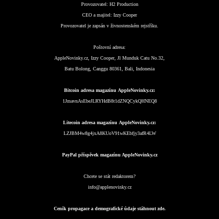
Provozovatel:
H2 Production
CEO a majitel:
Izzy Cooper
Provozovatel je zapsán v živnostenském rejstříku.
Poštovní adresa:
AppleNovinky.cz, Izzy Cooper, Jl Munduk Catu No.32,
Batu Bolong, Canggu 80361, Bali, Indonesia
Bitcoin adresa magazínu AppleNovinky.cz:
1JmavnAsEbeJLRYHdB8t1dZNQCykQHNEQ8
Litecoin adresa magazínu AppleNovinky.cz:
LZJBM4w8g4jxA8KUoV91wKEbfjy3afR4LW
PayPal příspěvek magazínu AppleNovinky.cz
Chcete se stát redaktorem?
info@applenovinky.cz
Ceník propagace a demografické údaje stáhnout zde.