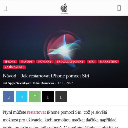
IPHONE
NÁVODY
NOVINKY
PRO ZAČÁTEČNÍKY
SIRI
MARKETING
ZAJÍMAVOSTI
Návod – Jak restartovat iPhone pomocí Siri
Od
AppleNovinky.cz | Nika Drunecká
-
17.10.2022
Nyní můžete
restartovat
iPhone pomocí Siri, což je skvělá
možnost pro uživatele, kteří nemohou mačkat tlačítka například
proto, protože nefungují správně. V dnešním článku si ukážeme,