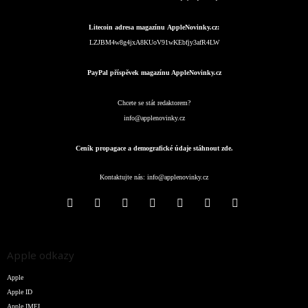
Litecoin adresa magazínu AppleNovinky.cz:
LZJBM4w8g4jxA8KUoV91wKEbfjy3afR4LW
PayPal příspěvek magazínu AppleNovinky.cz
Chcete se stát redaktorem?
info@applenovinky.cz
Ceník propagace a demografické údaje stáhnout zde.
Kontaktujte nás:
info@applenovinky.cz
Apple odkazy
Apple
Apple ID
Apple IMEI