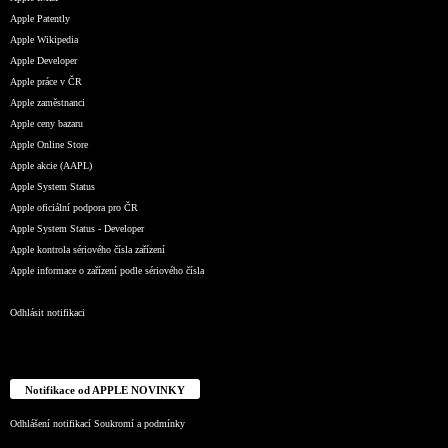
Apple Patently
Apple Wikipedia
Apple Developer
Apple práce v ČR
Apple zaměstnanci
Apple ceny bazaru
Apple Online Store
Apple akcie (AAPL)
Apple System Status
Apple oficiální podpora pro ČR
Apple System Status - Developer
Apple kontrola sériového čísla zařízení
Apple informace o zařízení podle sériového čísla
Odhlásit notifikaci
Notifikace od APPLE NOVINKY
Odhlášení notifikací
Soukromí a podmínky