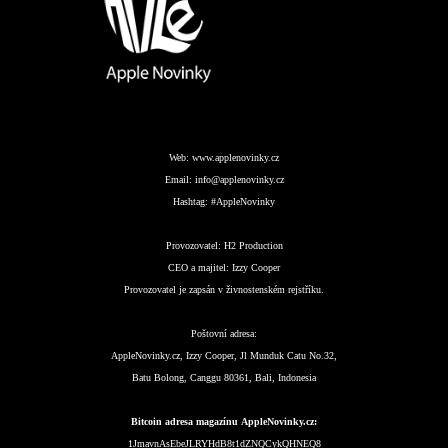
Web:
www.applenovinky.cz
Email:
info@applenovinky.cz
Hashtag:
#AppleNovinky
Provozovatel:
H2 Production
CEO a majitel:
Izzy Cooper
Provozovatel je zapsán v živnostenském rejstříku.
Poštovní adresa:
AppleNovinky.cz, Izzy Cooper, Jl Munduk Catu No.32,
Batu Bolong, Canggu 80361, Bali, Indonesia
Bitcoin adresa magazínu AppleNovinky.cz:
1JmavnAsEbeJLRYHdB8t1dZNQCykQHNEQ8