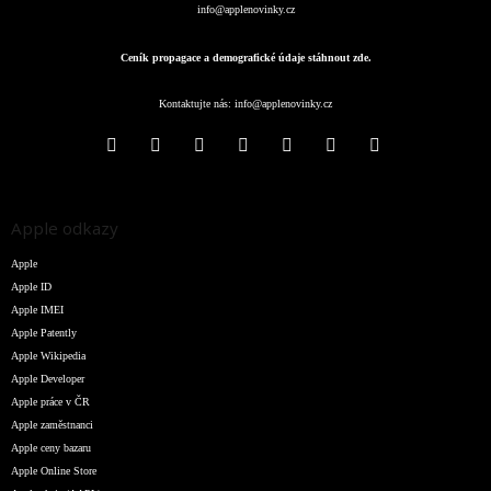
info@applenovinky.cz
Ceník propagace a demografické údaje stáhnout zde.
Kontaktujte nás:
info@applenovinky.cz
Apple odkazy
Apple
Apple ID
Apple IMEI
Apple Patently
Apple Wikipedia
Apple Developer
Apple práce v ČR
Apple zaměstnanci
Apple ceny bazaru
Apple Online Store