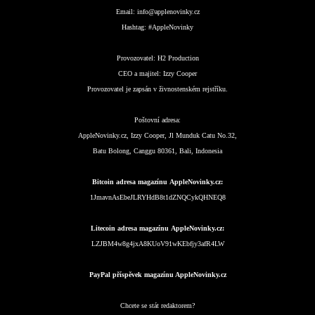
Email:
info@applenovinky.cz
Hashtag:
#AppleNovinky
Provozovatel:
H2 Production
CEO a majitel:
Izzy Cooper
Provozovatel je zapsán v živnostenském rejstříku.
Poštovní adresa:
AppleNovinky.cz, Izzy Cooper, Jl Munduk Catu No.32,
Batu Bolong, Canggu 80361, Bali, Indonesia
Bitcoin adresa magazínu AppleNovinky.cz:
1JmavnAsEbeJLRYHdB8t1dZNQCykQHNEQ8
Litecoin adresa magazínu AppleNovinky.cz:
LZJBM4w8g4jxA8KUoV91wKEbfjy3afR4LW
PayPal příspěvek magazínu AppleNovinky.cz
Chcete se stát redaktorem?