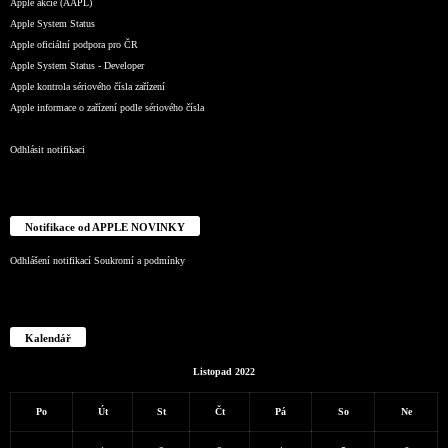
Apple akcie (AAPL)
Apple System Status
Apple oficiální podpora pro ČR
Apple System Status - Developer
Apple kontrola sériového čísla zařízení
Apple informace o zařízení podle sériového čísla
Odhlásit notifikaci
Notifikace od APPLE NOVINKY
Odhlášení notifikací
Soukromí a podmínky
Kalendář
Listopad 2022
Po
Út
St
Čt
Pá
So
Ne