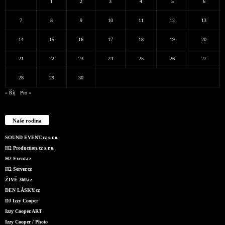
1
2
3
4
5
6
7
8
9
10
11
12
13
14
15
16
17
18
19
20
21
22
23
24
25
26
27
28
29
30
« Říj
Pro »
Naše rodina
SOUND EVENT.cz s.r.o.
H2 Production.cz s.r.o.
H2 Event.cz
H2 Server.cz
ŽIVĚ 360.cz
DEN LÁSKY.cz
DJ Izzy Cooper
Izzy Cooper.ART
Izzy Cooper / Photo