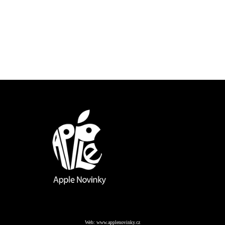
Web:
www.applenovinky.cz