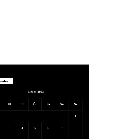
endář
Leden 2023
Út
St
Čt
Pá
So
Ne
1
3
4
5
6
7
8