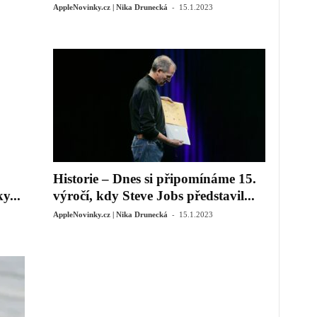
-
AppleNovinky.cz | Nika Drunecká
15.1.2023
Historie – Dnes si připomínáme 15.
y...
výročí, kdy Steve Jobs představil...
-
AppleNovinky.cz | Nika Drunecká
15.1.2023