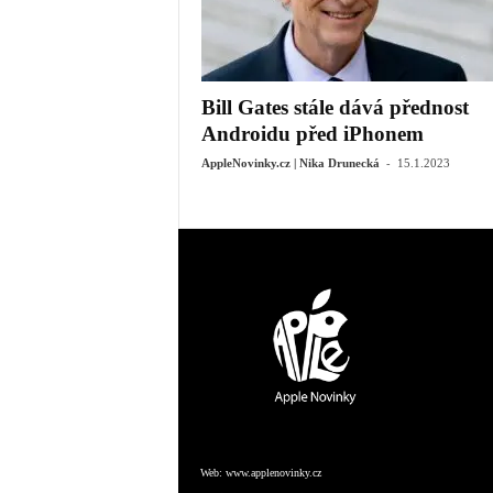
Bill Gates stále dává přednost
Androidu před iPhonem
-
AppleNovinky.cz | Nika Drunecká
15.1.2023
Web:
www.applenovinky.cz