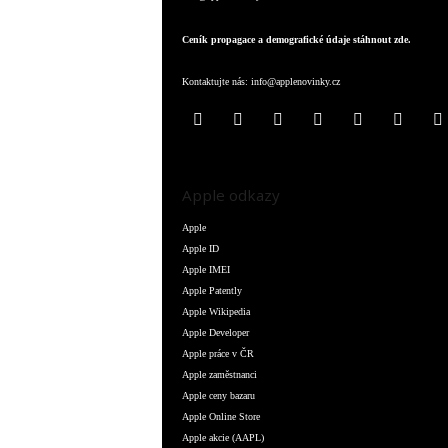
Ceník propagace a demografické údaje stáhnout zde.
Kontaktujte nás:
info@applenovinky.cz
Apple odkazy
Apple
Apple ID
Apple IMEI
Apple Patently
Apple Wikipedia
Apple Developer
Apple práce v ČR
Apple zaměstnanci
Apple ceny bazaru
Apple Online Store
Apple akcie (AAPL)