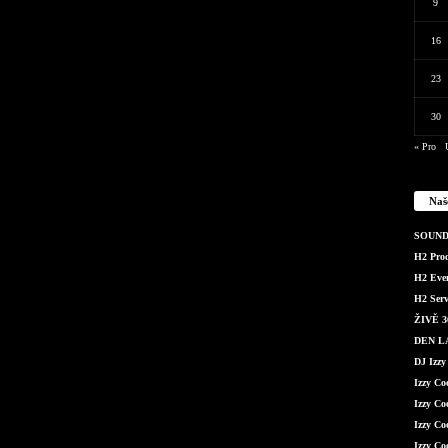
9
16
23
30
« Pro
Naš
SOUND 
H2 Produ
H2 Even
H2 Serv
ŽIVĚ 36
DEN LÁ
DJ Izzy
Izzy C
Izzy Co
Izzy Co
Izzy Co