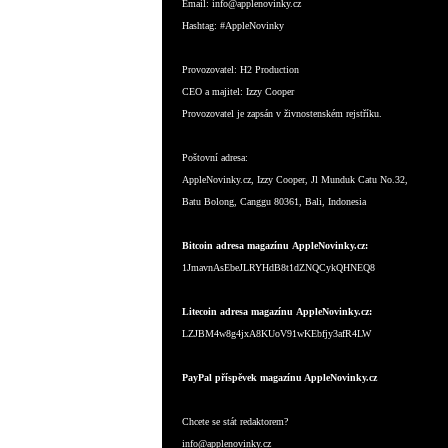
Email:
info@applenovinky.cz
Hashtag:
#AppleNovinky
Provozovatel:
H2 Production
CEO a majitel:
Izzy Cooper
Provozovatel je zapsán v živnostenském rejstříku.
Poštovní adresa:
AppleNovinky.cz, Izzy Cooper, Jl Munduk Catu No.32,
Batu Bolong, Canggu 80361, Bali, Indonesia
Bitcoin adresa magazínu AppleNovinky.cz:
1JmavnAsEbeJLRYHdB8t1dZNQCykQHNEQ8
Litecoin adresa magazínu AppleNovinky.cz:
LZJBM4w8g4jxA8KUoV91wKEbfjy3afR4LW
PayPal příspěvek magazínu AppleNovinky.cz
Chcete se stát redaktorem?
info@applenovinky.cz