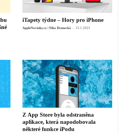
zbu
iTapety týdne – Hory pro iPhone
šné
-
AppleNovinky.cz | Nika Drunecká
15.1.2023
Z App Store byla odstraněna
aplikace, která napodobovala
některé funkce iPodu