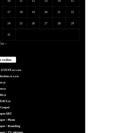
10
11
12
13
14
15
17
18
19
20
21
22
24
25
26
27
28
29
31
Úno »
e rodina
EVENT.cz s.r.o.
ction.cz s.r.o.
t.cz
er.cz
0.cz
SKY.cz
 Cooper
ooper.ART
oper / Photo
oper / Branding
oper / TV reklamy