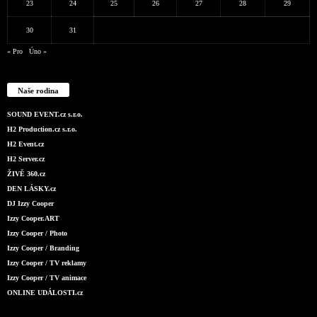
23
24
25
26
27
28
29
30
31
« Pro
Úno »
Naše rodina
SOUND EVENT.cz s.r.o.
H2 Production.cz s.r.o.
H2 Event.cz
H2 Server.cz
ŽIVĚ 360.cz
DEN LÁSKY.cz
DJ Izzy Cooper
Izzy Cooper.ART
Izzy Cooper / Photo
Izzy Cooper / Branding
Izzy Cooper / TV reklamy
Izzy Cooper / TV animace
ONLINE UDÁLOSTI.cz