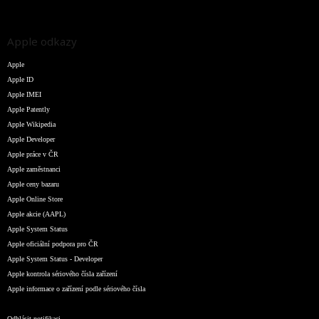
Apple odkazy
Apple
Apple ID
Apple IMEI
Apple Patently
Apple Wikipedia
Apple Developer
Apple práce v ČR
Apple zaměstnanci
Apple ceny bazaru
Apple Online Store
Apple akcie (AAPL)
Apple System Status
Apple oficiální podpora pro ČR
Apple System Status - Developer
Apple kontrola sériového čísla zařízení
Apple informace o zařízení podle sériového čísla
Odhlásit notifikaci