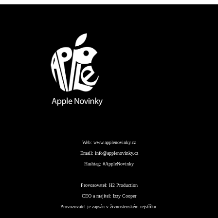
Web:
www.applenovinky.cz
Email:
info@applenovinky.cz
Hashtag:
#AppleNovinky
Provozovatel:
H2 Production
CEO a majitel:
Izzy Cooper
Provozovatel je zapsán v živnostenském rejstříku.