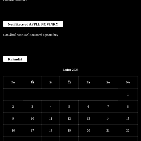
Notifikace od APPLE NOVINKY
Odhlášení notifikací
Soukromí a podmínky
Kalendář
Leden 2023
Po
Út
St
Čt
Pá
So
Ne
1
2
3
4
5
6
7
8
9
10
11
12
13
14
15
16
17
18
19
20
21
22