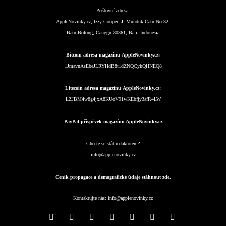
Poštovní adresa:
AppleNovinky.cz, Izzy Cooper, Jl Munduk Catu No.32,
Batu Bolong, Canggu 80361, Bali, Indonesia
Bitcoin adresa magazínu AppleNovinky.cz:
1JmavnAsEbeJLRYHdB8t1dZNQCykQHNEQ8
Litecoin adresa magazínu AppleNovinky.cz:
LZJBM4w8g4jxA8KUoV91wKEbfjy3afR4LW
PayPal příspěvek magazínu AppleNovinky.cz
Chcete se stát redaktorem?
info@applenovinky.cz
Ceník propagace a demografické údaje stáhnout zde.
Kontaktujte nás:
info@applenovinky.cz