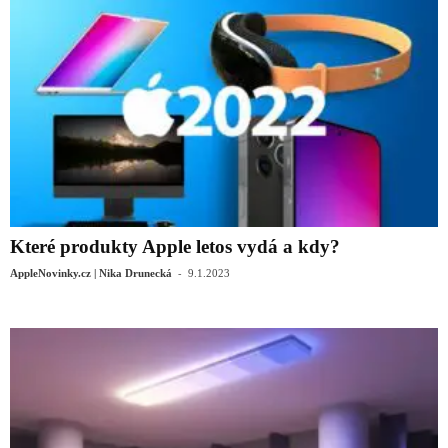
Které produkty Apple letos vydá a kdy?
-
AppleNovinky.cz | Nika Drunecká
9.1.2023