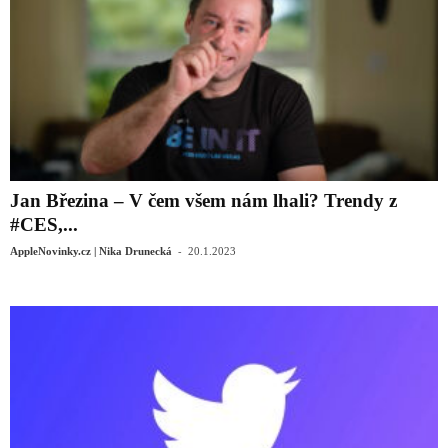
Jan Březina – V čem všem nám lhali? Trendy z
#CES,...
-
AppleNovinky.cz | Nika Drunecká
20.1.2023