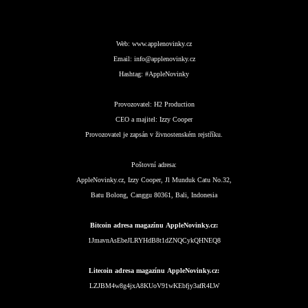
Web:
www.applenovinky.cz
Email:
info@applenovinky.cz
Hashtag:
#AppleNovinky
Provozovatel:
H2 Production
CEO a majitel:
Izzy Cooper
Provozovatel je zapsán v živnostenském rejstříku.
Poštovní adresa:
AppleNovinky.cz, Izzy Cooper, Jl Munduk Catu No.32,
Batu Bolong, Canggu 80361, Bali, Indonesia
Bitcoin adresa magazínu AppleNovinky.cz:
1JmavnAsEbeJLRYHdB8t1dZNQCykQHNEQ8
Litecoin adresa magazínu AppleNovinky.cz:
LZJBM4w8g4jxA8KUoV91wKEbfjy3afR4LW