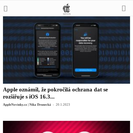
Apple oznámil, že pokročilá ochrana dat se
rozšiřuje s iOS 16.3...
-
AppleNovinky.cz | Nika Drunecká
20.1.2023