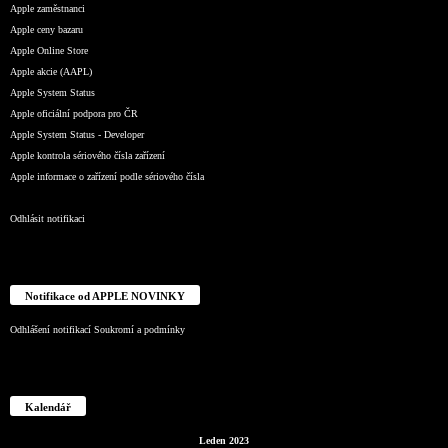
Apple zaměstnanci
Apple ceny bazaru
Apple Online Store
Apple akcie (AAPL)
Apple System Status
Apple oficiální podpora pro ČR
Apple System Status - Developer
Apple kontrola sériového čísla zařízení
Apple informace o zařízení podle sériového čísla
Odhlásit notifikaci
Notifikace od APPLE NOVINKY
Odhlášení notifikací
Soukromí a podmínky
Kalendář
Leden 2023