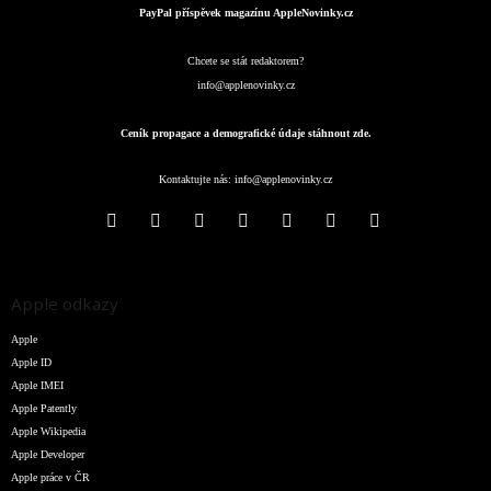
PayPal příspěvek magazínu AppleNovinky.cz
Chcete se stát redaktorem?
info@applenovinky.cz
Ceník propagace a demografické údaje stáhnout zde.
Kontaktujte nás:
info@applenovinky.cz
Apple odkazy
Apple
Apple ID
Apple IMEI
Apple Patently
Apple Wikipedia
Apple Developer
Apple práce v ČR