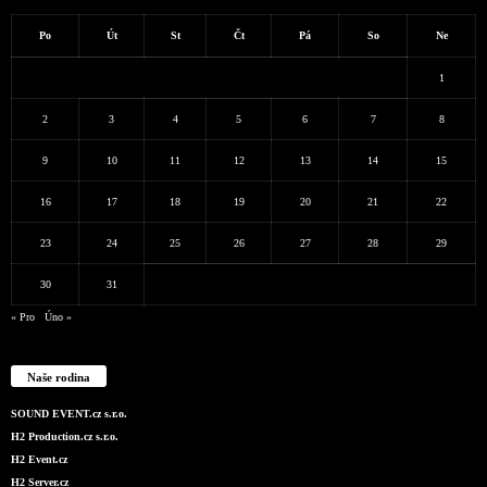
Po
Út
St
Čt
Pá
So
Ne
1
2
3
4
5
6
7
8
9
10
11
12
13
14
15
16
17
18
19
20
21
22
23
24
25
26
27
28
29
30
31
« Pro
Úno »
Naše rodina
SOUND EVENT.cz s.r.o.
H2 Production.cz s.r.o.
H2 Event.cz
H2 Server.cz