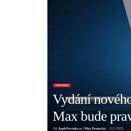
NOVINKY
Vydání novéh
Max bude pra
Od
AppleNovinky.cz | Nika Drunecká
-
12.1.2023