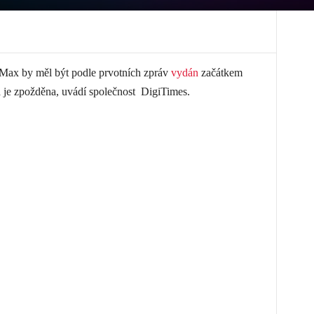
ax by měl být podle prvotních zpráv
vydán
začátkem
a je zpožděna, uvádí společnost DigiTimes.