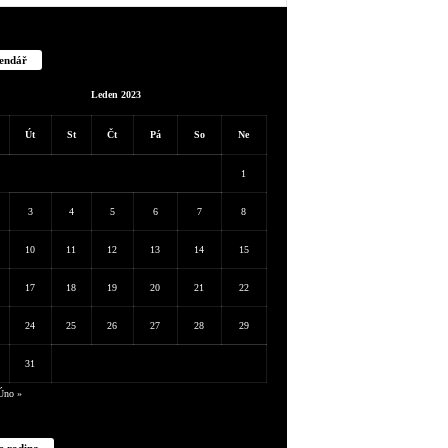
endář
Leden 2023
Út
St
Čt
Pá
So
Ne
1
3
4
5
6
7
8
10
11
12
13
14
15
17
18
19
20
21
22
24
25
26
27
28
29
31
Úno »
e rodina