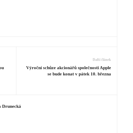
Další článek
ou
Výroční schůze akcionářů společnosti Apple
se bude konat v pátek 10. března
a Drunecká