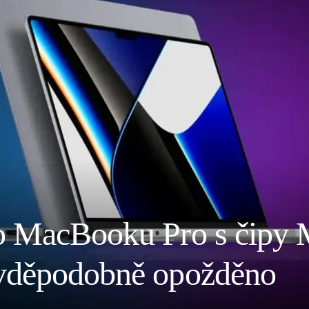
o MacBooku Pro s čipy 
vděpodobně opožděno