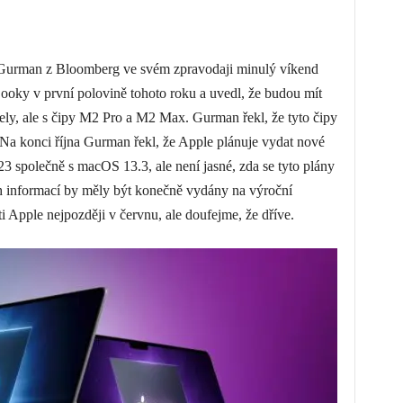
 Gurman z Bloomberg ve svém zpravodaji minulý víkend
oky v první polovině tohoto roku a uvedl, že budou mít
ely, ale s čipy M2 Pro a M2 Max. Gurman řekl, že tyto čipy
Na konci října Gurman řekl, že Apple plánuje vydat nové
3 společně s macOS 13.3, ale není jasné, zda se tyto plány
h informací by měly být konečně vydány na výroční
Apple nejpozději v červnu, ale doufejme, že dříve.