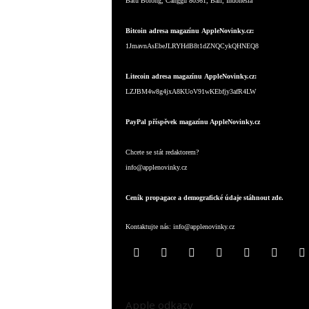
Batu Bolong, Canggu 80361, Bali, Indonesia
Bitcoin adresa magazínu AppleNovinky.cz:
1JmavnAsEbeJLRYHdB8t1dZNQCykQHNEQ8
Litecoin adresa magazínu AppleNovinky.cz:
LZJBM4w8g4jxA8KUoV91wKEbfjy3afR4LW
PayPal příspěvek magazínu AppleNovinky.cz
Chcete se stát redaktorem?
info@applenovinky.cz
Ceník propagace a demografické údaje stáhnout zde.
Kontaktujte nás:
info@applenovinky.cz
Apple odkazy