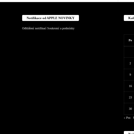
Notifikace od APPLE NOVINKY
Kal
Odhlášení notifikací
Soukromí a podmínky
Po
2
9
16
23
30
« Pro
Naš