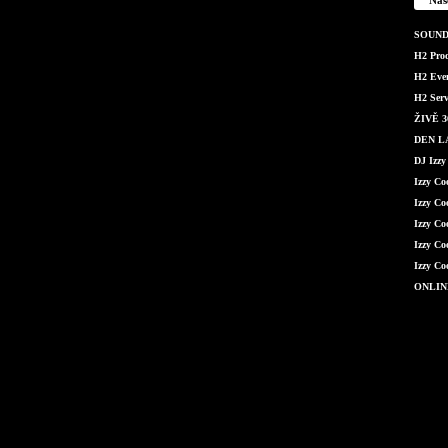
SOUND 
H2 Produ
H2 Even
H2 Serv
ŽIVĚ 36
DEN LÁ
DJ Izzy
Izzy C
Izzy Co
Izzy Co
Izzy Co
Izzy Co
ONLIN