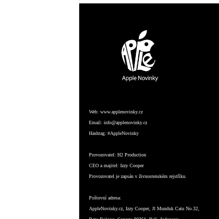
Web:
www.applenovinky.cz
Email:
info@applenovinky.cz
Hashtag:
#AppleNovinky
Provozovatel:
H2 Production
CEO a majitel:
Izzy Cooper
Provozovatel je zapsán v živnostenském rejstříku.
Poštovní adresa:
AppleNovinky.cz, Izzy Cooper, Jl Munduk Catu No.32,