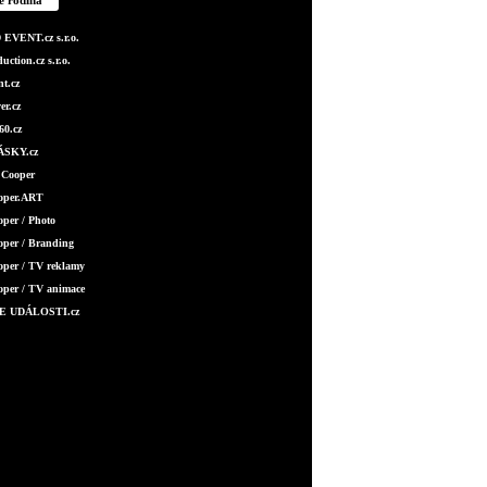
EVENT.cz s.r.o.
ction.cz s.r.o.
t.cz
er.cz
0.cz
SKY.cz
 Cooper
ooper.ART
oper / Photo
oper / Branding
oper / TV reklamy
oper / TV animace
E UDÁLOSTI.cz