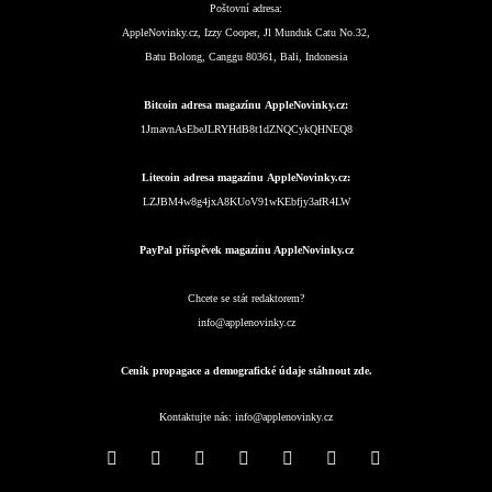
Poštovní adresa:
AppleNovinky.cz, Izzy Cooper, Jl Munduk Catu No.32,
Batu Bolong, Canggu 80361, Bali, Indonesia
Bitcoin adresa magazínu AppleNovinky.cz:
1JmavnAsEbeJLRYHdB8t1dZNQCykQHNEQ8
Litecoin adresa magazínu AppleNovinky.cz:
LZJBM4w8g4jxA8KUoV91wKEbfjy3afR4LW
PayPal příspěvek magazínu AppleNovinky.cz
Chcete se stát redaktorem?
info@applenovinky.cz
Ceník propagace a demografické údaje stáhnout zde.
Kontaktujte nás:
info@applenovinky.cz