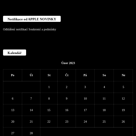
Notifikace od APPLE NOVINKY
Odhlášení notifikací
Soukromí a podmínky
Kalendář
Únor 2023
Po
Út
St
Čt
Pá
So
Ne
1
2
3
4
5
6
7
8
9
10
11
12
13
14
15
16
17
18
19
20
21
22
23
24
25
26
27
28