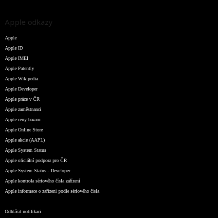
Apple odkazy
Apple
Apple ID
Apple IMEI
Apple Patently
Apple Wikipedia
Apple Developer
Apple práce v ČR
Apple zaměstnanci
Apple ceny bazaru
Apple Online Store
Apple akcie (AAPL)
Apple System Status
Apple oficiální podpora pro ČR
Apple System Status - Developer
Apple kontrola sériového čísla zařízení
Apple informace o zařízení podle sériového čísla
Odhlásit notifikaci