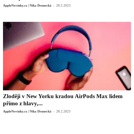
-
AppleNovinky.cz | Nika Drunecká
28.2.2023
Zloději v New Yorku kradou AirPods Max lidem
přímo z hlavy,...
-
AppleNovinky.cz | Nika Drunecká
28.2.2023