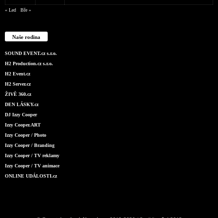
« Led
Bře »
Naše rodina
SOUND EVENT.cz s.r.o.
H2 Production.cz s.r.o.
H2 Event.cz
H2 Server.cz
ŽIVĚ 360.cz
DEN LÁSKY.cz
DJ Izzy Cooper
Izzy Cooper.ART
Izzy Cooper / Photo
Izzy Cooper / Branding
Izzy Cooper / TV reklamy
Izzy Cooper / TV animace
ONLINE UDÁLOSTI.cz