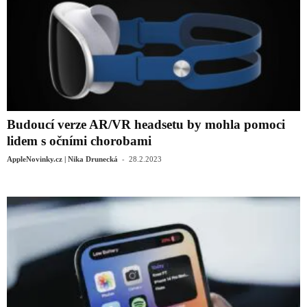
Budoucí verze AR/VR headsetu by mohla pomoci
lidem s očními chorobami
-
AppleNovinky.cz | Nika Drunecká
28.2.2023