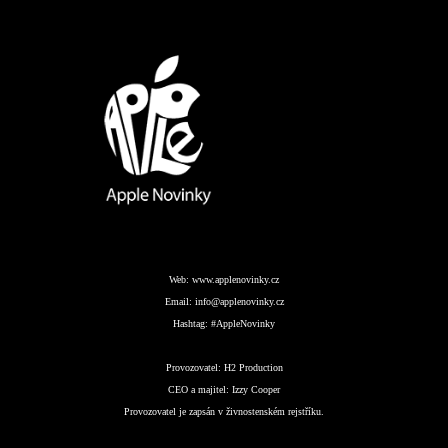
Web:
www.applenovinky.cz
Email:
info@applenovinky.cz
Hashtag:
#AppleNovinky
Provozovatel:
H2 Production
CEO a majitel:
Izzy Cooper
Provozovatel je zapsán v živnostenském rejstříku.