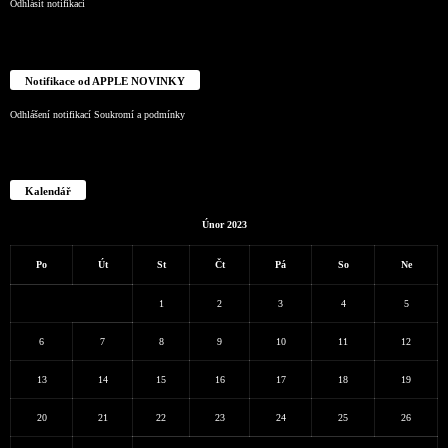
Odhlásit notifikaci
Notifikace od APPLE NOVINKY
Odhlášení notifikací
Soukromí a podmínky
Kalendář
Únor 2023
Po
Út
St
Čt
Pá
So
Ne
1
2
3
4
5
6
7
8
9
10
11
12
13
14
15
16
17
18
19
20
21
22
23
24
25
26