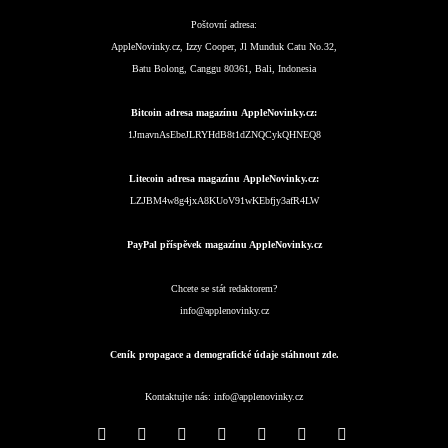
Poštovní adresa:
AppleNovinky.cz, Izzy Cooper, Jl Munduk Catu No.32,
Batu Bolong, Canggu 80361, Bali, Indonesia
Bitcoin adresa magazínu AppleNovinky.cz:
1JmavnAsEbeJLRYHdB8t1dZNQCykQHNEQ8
Litecoin adresa magazínu AppleNovinky.cz:
LZJBM4w8g4jxA8KUoV91wKEbfjy3afR4LW
PayPal příspěvek magazínu AppleNovinky.cz
Chcete se stát redaktorem?
info@applenovinky.cz
Ceník propagace a demografické údaje stáhnout zde.
Kontaktujte nás:
info@applenovinky.cz