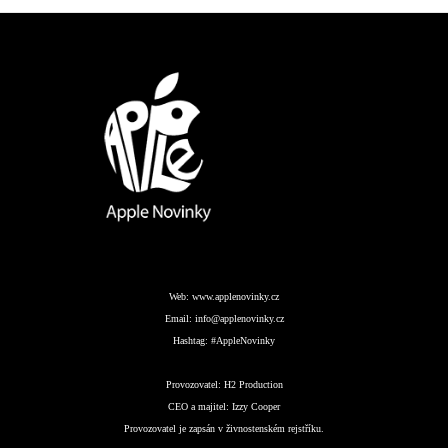
Web:
www.applenovinky.cz
Email:
info@applenovinky.cz
Hashtag:
#AppleNovinky
Provozovatel:
H2 Production
CEO a majitel:
Izzy Cooper
Provozovatel je zapsán v živnostenském rejstříku.