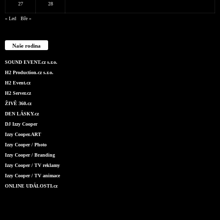
27
28
« Led
Bře »
Naše rodina
SOUND EVENT.cz s.r.o.
H2 Production.cz s.r.o.
H2 Event.cz
H2 Server.cz
ŽIVĚ 360.cz
DEN LÁSKY.cz
DJ Izzy Cooper
Izzy Cooper.ART
Izzy Cooper / Photo
Izzy Cooper / Branding
Izzy Cooper / TV reklamy
Izzy Cooper / TV animace
ONLINE UDÁLOSTI.cz