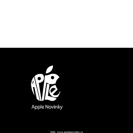
Web:
www.applenovinky.cz