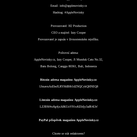
Email:
info@applenovinky.cz
Hashtag:
#AppleNovinky
Provozovatel:
H2 Production
CEO a majitel:
Izzy Cooper
Provozovatel je zapsán v živnostenském rejstříku.
Poštovní adresa:
AppleNovinky.cz, Izzy Cooper, Jl Munduk Catu No.32,
Batu Bolong, Canggu 80361, Bali, Indonesia
Bitcoin adresa magazínu AppleNovinky.cz:
1JmavnAsEbeJLRYHdB8t1dZNQCykQHNEQ8
Litecoin adresa magazínu AppleNovinky.cz:
LZJBM4w8g4jxA8KUoV91wKEbfjy3afR4LW
PayPal příspěvek magazínu AppleNovinky.cz
Chcete se stát redaktorem?