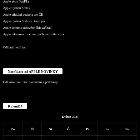
Apple akcie (AAPL)
Apple System Status
Apple oficiální podpora pro ČR
Apple System Status - Developer
Apple kontrola sériového čísla zařízení
Apple informace o zařízení podle sériového čísla
Odhlásit notifikaci
Notifikace od APPLE NOVINKY
Odhlášení notifikací
Soukromí a podmínky
Kalendář
Květen 2023
Po
Út
St
Čt
Pá
So
Ne