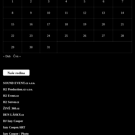
1
2
3
4
5
6
7
8
9
10
11
12
13
14
15
16
17
18
19
20
21
22
23
24
25
26
27
28
29
30
31
« Dub
Čvn »
Naše rodina
SOUND EVENT.cz s.r.o.
H2 Production.cz s.r.o.
H2 Event.cz
H2 Server.cz
ŽIVĚ 360.cz
DEN LÁSKY.cz
DJ Izzy Cooper
Izzy Cooper.ART
Izzy Cooper / Photo