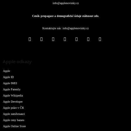
info@applenovinky.cz
Ceník propagace a demografické údaje stáhnout zde.
Kontaktujte nás:
info@applenovinky.cz
Apple odkazy
Apple
Apple ID
Apple IMEI
Apple Patently
Apple Wikipedia
Apple Developer
Apple práce v ČR
Apple zaměstnanci
Apple ceny bazaru
Apple Online Store