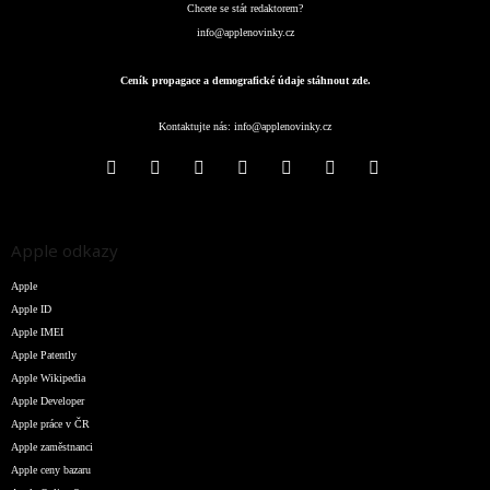
Chcete se stát redaktorem?
info@applenovinky.cz
Ceník propagace a demografické údaje stáhnout zde.
Kontaktujte nás:
info@applenovinky.cz
Apple odkazy
Apple
Apple ID
Apple IMEI
Apple Patently
Apple Wikipedia
Apple Developer
Apple práce v ČR
Apple zaměstnanci
Apple ceny bazaru