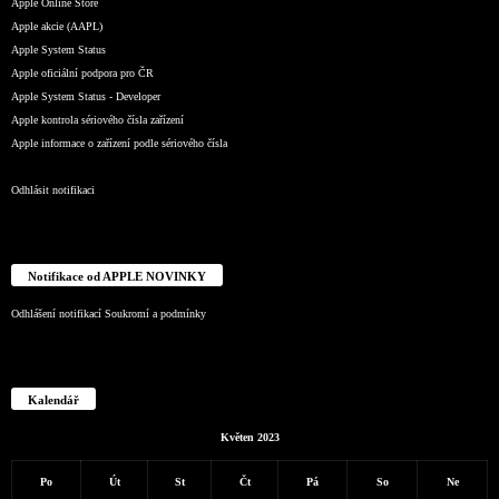
Apple Online Store
Apple akcie (AAPL)
Apple System Status
Apple oficiální podpora pro ČR
Apple System Status - Developer
Apple kontrola sériového čísla zařízení
Apple informace o zařízení podle sériového čísla
Odhlásit notifikaci
Notifikace od APPLE NOVINKY
Odhlášení notifikací
Soukromí a podmínky
Kalendář
Květen 2023
Po
Út
St
Čt
Pá
So
Ne