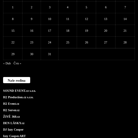
1
2
3
4
5
6
7
8
9
10
11
12
13
14
15
16
17
18
19
20
21
22
23
24
25
26
27
28
29
30
31
« Dub
Čvn »
Naše rodina
SOUND EVENT.cz s.r.o.
H2 Production.cz s.r.o.
H2 Event.cz
H2 Server.cz
ŽIVĚ 360.cz
DEN LÁSKY.cz
DJ Izzy Cooper
Izzy Cooper.ART