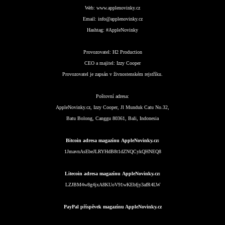
Web:
www.applenovinky.cz
Email:
info@applenovinky.cz
Hashtag:
#AppleNovinky
Provozovatel:
H2 Production
CEO a majitel:
Izzy Cooper
Provozovatel je zapsán v živnostenském rejstříku.
Poštovní adresa:
AppleNovinky.cz, Izzy Cooper, Jl Munduk Catu No.32,
Batu Bolong, Canggu 80361, Bali, Indonesia
Bitcoin adresa magazínu AppleNovinky.cz:
1JmavnAsEbeJLRYHdB8t1dZNQCykQHNEQ8
Litecoin adresa magazínu AppleNovinky.cz:
LZJBM4w8g4jxA8KUoV91wKEbfjy3afR4LW
PayPal příspěvek magazínu AppleNovinky.cz