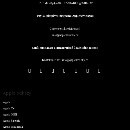
LZJBM4w8g4jxA8KUoV91wKEbfjy3afR4LW
PayPal příspěvek magazínu AppleNovinky.cz
Chcete se stát redaktorem?
info@applenovinky.cz
Ceník propagace a demografické údaje stáhnout zde.
Kontaktujte nás:
info@applenovinky.cz
Apple odkazy
Apple
Apple ID
Apple IMEI
Apple Patently
Apple Wikipedia