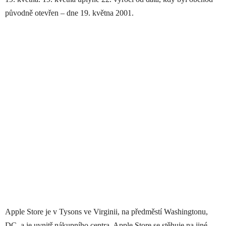
původně otevřen – dne 19. května 2001.
Apple Store je v Tysons ve Virginii, na předměstí Washingtonu,
DC, a je uvnitř nákupního centra. Apple Store se stěhuje na jiné