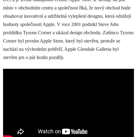
místo v obchodním centru a společnost říká, že nový obchod bude
obsahovat inovativní a udržitelná vylepšení designu, která odrážejí
hodnoty společnosti Apple. V roce 2001 podnikl Steve Jobs
prohlídku Tysons Corner a ukázal design obchodu. Zatímco Tysons
Corner byl prvním ‌Apple Store‌, který byl otevřen, protože se
nachází na východním pobřeží, Apple Glendale Galleria byl
otevřen jen o pár hodin později.