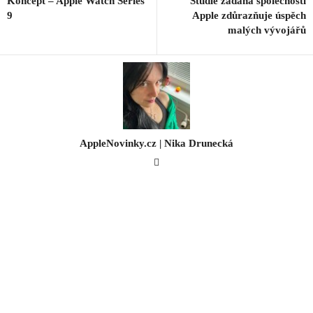
Koncept – Apple Watch Series
Studie zadaná společností
9
Apple zdůrazňuje úspěch
malých vývojářů
AppleNovinky.cz | Nika Drunecká