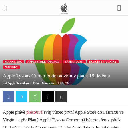
MARKETING
APPLE STORE - OBCHOD
ZAJÍMAVOSTI
KONCEPTY A ÚNIKY
NOVINKY
Apple Tysons Corner bude otevřen v pátek 19. května
Od
AppleNovinky.cz | Nika Drunecká
-
11.5.2023
Apple právě
přesouvá
svůj vůbec první Apple Store do Fairfaxu ve
Virginii a předělaný Apple Tysons Corner má být otevřen v pátek
19. května. 19. května uplyne 22. výročí od data, kdy byl obchod