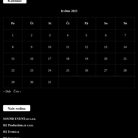
Kalendář
Květen 2023
Po
Út
St
Čt
Pá
So
Ne
1
2
3
4
5
6
7
8
9
10
11
12
13
14
15
16
17
18
19
20
21
22
23
24
25
26
27
28
29
30
31
« Dub
Čvn »
Naše rodina
SOUND EVENT.cz s.r.o.
H2 Production.cz s.r.o.
H2 Event.cz