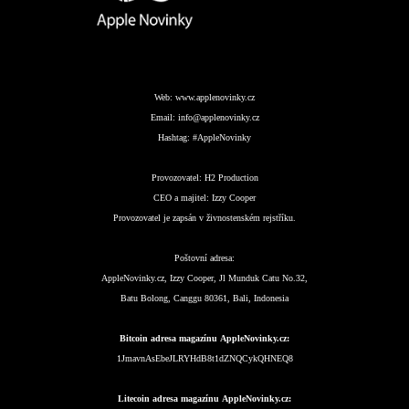
Web:
www.applenovinky.cz
Email:
info@applenovinky.cz
Hashtag:
#AppleNovinky
Provozovatel:
H2 Production
CEO a majitel:
Izzy Cooper
Provozovatel je zapsán v živnostenském rejstříku.
Poštovní adresa:
AppleNovinky.cz, Izzy Cooper, Jl Munduk Catu No.32,
Batu Bolong, Canggu 80361, Bali, Indonesia
Bitcoin adresa magazínu AppleNovinky.cz:
1JmavnAsEbeJLRYHdB8t1dZNQCykQHNEQ8
Litecoin adresa magazínu AppleNovinky.cz: