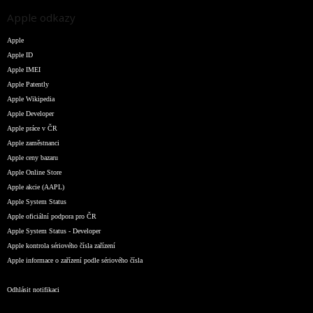
Apple odkazy
Apple
Apple ID
Apple IMEI
Apple Patently
Apple Wikipedia
Apple Developer
Apple práce v ČR
Apple zaměstnanci
Apple ceny bazaru
Apple Online Store
Apple akcie (AAPL)
Apple System Status
Apple oficiální podpora pro ČR
Apple System Status - Developer
Apple kontrola sériového čísla zařízení
Apple informace o zařízení podle sériového čísla
Odhlásit notifikaci