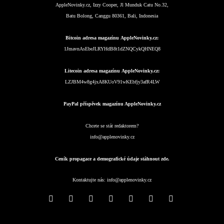
AppleNovinky.cz, Izzy Cooper, Jl Munduk Catu No.32,
Batu Bolong, Canggu 80361, Bali, Indonesia
Bitcoin adresa magazínu AppleNovinky.cz:
1JmavnAsEbeJLRYHdB8t1dZNQCykQHNEQ8
Litecoin adresa magazínu AppleNovinky.cz:
LZJBM4w8g4jxA8KUoV91wKEbfjy3afR4LW
PayPal příspěvek magazínu AppleNovinky.cz
Chcete se stát redaktorem?
info@applenovinky.cz
Ceník propagace a demografické údaje stáhnout zde.
Kontaktujte nás:
info@applenovinky.cz