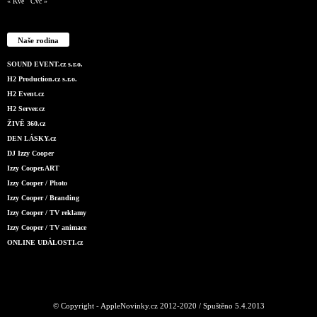
« Kvě
Čvc »
Naše rodina
SOUND EVENT.cz s.r.o.
H2 Production.cz s.r.o.
H2 Event.cz
H2 Server.cz
ŽIVĚ 360.cz
DEN LÁSKY.cz
DJ Izzy Cooper
Izzy Cooper.ART
Izzy Cooper / Photo
Izzy Cooper / Branding
Izzy Cooper / TV reklamy
Izzy Cooper / TV animace
ONLINE UDÁLOSTI.cz
© Copyright - AppleNovinky.cz 2012-2020 / Spuštěno 5.4.2013