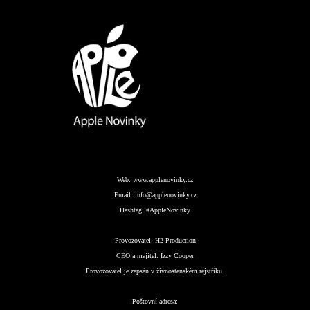
Web:
www.applenovinky.cz
Email:
info@applenovinky.cz
Hashtag:
#AppleNovinky
Provozovatel:
H2 Production
CEO a majitel:
Izzy Cooper
Provozovatel je zapsán v živnostenském rejstříku.
Poštovní adresa: