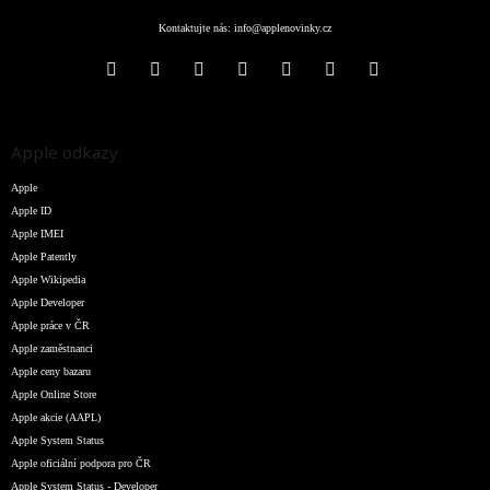
Kontaktujte nás:
info@applenovinky.cz
Apple odkazy
Apple
Apple ID
Apple IMEI
Apple Patently
Apple Wikipedia
Apple Developer
Apple práce v ČR
Apple zaměstnanci
Apple ceny bazaru
Apple Online Store
Apple akcie (AAPL)
Apple System Status
Apple oficiální podpora pro ČR
Apple System Status - Developer