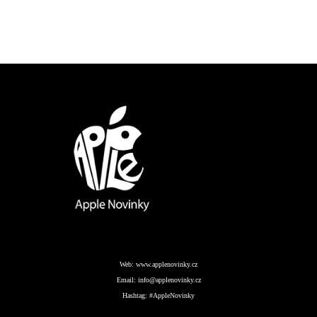
Web:
www.applenovinky.cz
Email:
info@applenovinky.cz
Hashtag:
#AppleNovinky