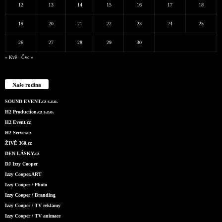
12
13
14
15
16
17
18
19
20
21
22
23
24
25
26
27
28
29
30
« Kvě
Čvc »
Naše rodina
SOUND EVENT.cz s.r.o.
H2 Production.cz s.r.o.
H2 Event.cz
H2 Server.cz
ŽIVĚ 360.cz
DEN LÁSKY.cz
DJ Izzy Cooper
Izzy Cooper.ART
Izzy Cooper / Photo
Izzy Cooper / Branding
Izzy Cooper / TV reklamy
Izzy Cooper / TV animace