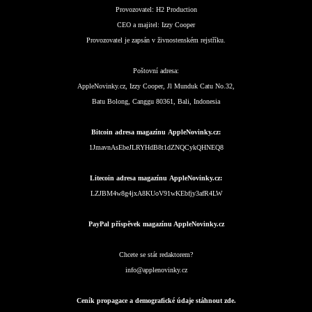
Provozovatel:
H2 Production
CEO a majitel:
Izzy Cooper
Provozovatel je zapsán v živnostenském rejstříku.
Poštovní adresa:
AppleNovinky.cz, Izzy Cooper, Jl Munduk Catu No.32,
Batu Bolong, Canggu 80361, Bali, Indonesia
Bitcoin adresa magazínu AppleNovinky.cz:
1JmavnAsEbeJLRYHdB8t1dZNQCykQHNEQ8
Litecoin adresa magazínu AppleNovinky.cz:
LZJBM4w8g4jxA8KUoV91wKEbfjy3afR4LW
PayPal příspěvek magazínu AppleNovinky.cz
Chcete se stát redaktorem?
info@applenovinky.cz
Ceník propagace a demografické údaje stáhnout zde.