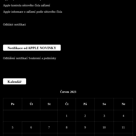
Apple kontrola sériového čísla zařízení
Apple informace o zařízení podle sériového čísla
Odhlásit notifikaci
Notifikace od APPLE NOVINKY
Odhlášení notifikací
Soukromí a podmínky
Kalendář
Červen 2023
Po
Út
St
Čt
Pá
So
Ne
1
2
3
4
5
6
7
8
9
10
11