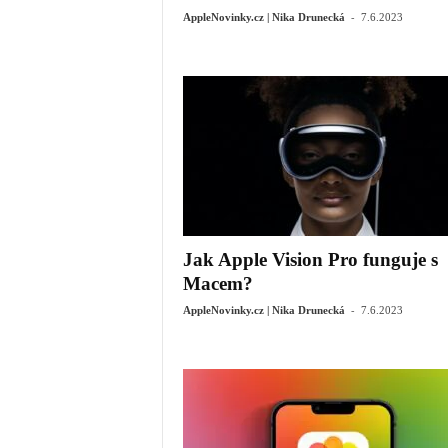
-
AppleNovinky.cz | Nika Drunecká
7.6.2023
Jak Apple Vision Pro funguje s
Macem?
-
AppleNovinky.cz | Nika Drunecká
7.6.2023