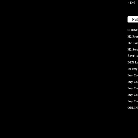
« Kvě
Naš
SOUND 
H2 Produ
H2 Even
H2 Serv
ŽIVĚ 36
DEN LÁ
DJ Izzy
Izzy C
Izzy Co
Izzy Co
Izzy Co
Izzy Co
ONLIN