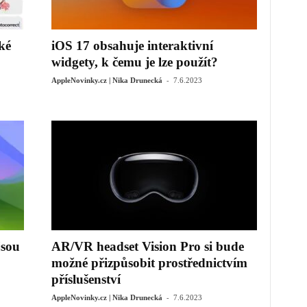
ké
iOS 17 obsahuje interaktivní
widgety, k čemu je lze použít?
-
AppleNovinky.cz | Nika Drunecká
7.6.2023
jsou
AR/VR headset Vision Pro si bude
možné přizpůsobit prostřednictvím
příslušenství
-
AppleNovinky.cz | Nika Drunecká
7.6.2023