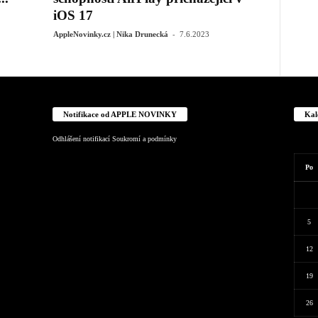
iOS 17
-
AppleNovinky.cz | Nika Drunecká
7.6.2023
Notifikace od APPLE NOVINKY
Kal
Odhlášení notifikací
Soukromí a podmínky
Po
5
12
19
26