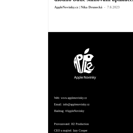
-
AppleNovinky.cz | Nika Drunecká
7.6.2023
Web:
www.applenovinky.cz
Email:
info@applenovinky.cz
Hashtag:
#AppleNovinky
Provozovatel:
H2 Production
CEO a majitel:
Izzy Cooper