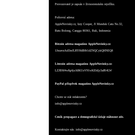
Provozovatel je zapsán v živnostenském rejstříku.
Poštovní adresa:
AppleNovinky.cz, Izzy Cooper, Jl Munduk Catu No.32,
Batu Bolong, Canggu 80361, Bali, Indonesia
Bitcoin adresa magazínu AppleNovinky.cz:
1JmavnAsEbeJLRYHdB8t1dZNQCykQHNEQ8
Litecoin adresa magazínu AppleNovinky.cz:
LZJBM4w8g4jxA8KUoV91wKEbfjy3afR4LW
PayPal příspěvek magazínu AppleNovinky.cz
Chcete se stát redaktorem?
info@applenovinky.cz
Ceník propagace a demografické údaje stáhnout zde.
Kontaktujte nás:
info@applenovinky.cz