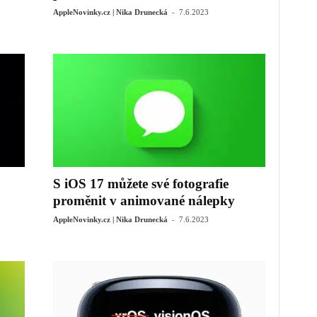
-
AppleNovinky.cz | Nika Drunecká
7.6.2023
S iOS 17 můžete své fotografie
proměnit v animované nálepky
-
AppleNovinky.cz | Nika Drunecká
7.6.2023