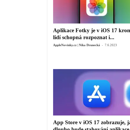
Aplikace Fotky je v iOS 17 kro
lidí schopná rozpoznat i...
-
AppleNovinky.cz | Nika Drunecká
7.6.2023
App Store v iOS 17 zobrazuje, j
dlouho bude stahování aplikace.