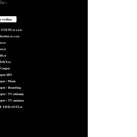
Čvc »
e rodina
EVENT.cz s.r.o.
ction.cz s.r.o.
t.cz
er.cz
0.cz
SKY.cz
 Cooper
ooper.ART
oper / Photo
oper / Branding
oper / TV reklamy
oper / TV animace
E UDÁLOSTI.cz