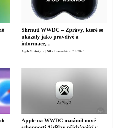
mě
Shrnutí WWDC – Zprávy, které se
ukázaly jako pravdivé a
informace,...
-
AppleNovinky.cz | Nika Drunecká
7.6.2023
ak
Apple na WWDC oznámil nové
..
schopnosti AirPlay přicházející v