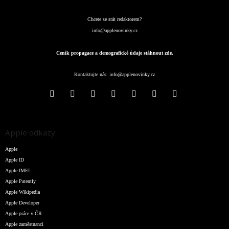
Chcete se stát redaktorem?
info@applenovinky.cz
Ceník propagace a demografické údaje stáhnout zde.
Kontaktujte nás:
info@applenovinky.cz
Apple odkazy
Apple
Apple ID
Apple IMEI
Apple Patently
Apple Wikipedia
Apple Developer
Apple práce v ČR
Apple zaměstnanci