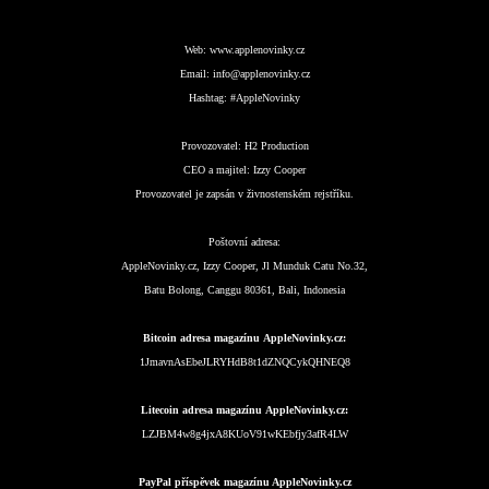
Web:
www.applenovinky.cz
Email:
info@applenovinky.cz
Hashtag:
#AppleNovinky
Provozovatel:
H2 Production
CEO a majitel:
Izzy Cooper
Provozovatel je zapsán v živnostenském rejstříku.
Poštovní adresa:
AppleNovinky.cz, Izzy Cooper, Jl Munduk Catu No.32,
Batu Bolong, Canggu 80361, Bali, Indonesia
Bitcoin adresa magazínu AppleNovinky.cz:
1JmavnAsEbeJLRYHdB8t1dZNQCykQHNEQ8
Litecoin adresa magazínu AppleNovinky.cz:
LZJBM4w8g4jxA8KUoV91wKEbfjy3afR4LW
PayPal příspěvek magazínu AppleNovinky.cz