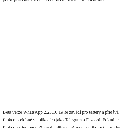
Beta verze WhatsApp 2.23.16.19 se zavádí pro testery a přidává
funkce podobné v aplikacích jako Telegram a Discord. Pokud je
funkce aktivní ve vaší verzi aplikace, všimnete si ikony tvaru vlny