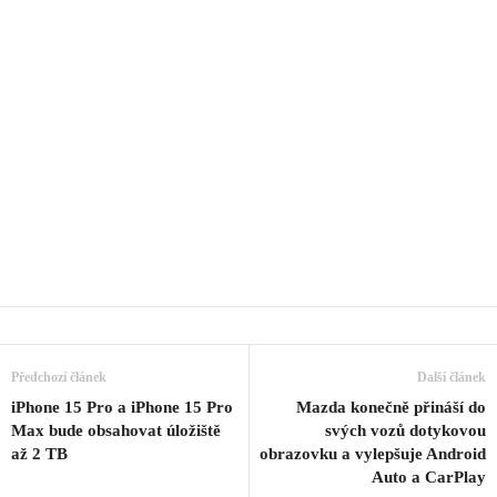
Předchozí článek
Další článek
iPhone 15 Pro a iPhone 15 Pro
Mazda konečně přináší do
Max bude obsahovat úložiště
svých vozů dotykovou
až 2 TB
obrazovku a vylepšuje Android
Auto a CarPlay