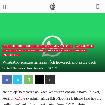
APP STORE - ITUNES STORE, HUDBA, FILMY, KNIHY, APLIKACE
AKTUALIZACE
APLIKACE A HRY
ZAJÍMAVOSTI
KONCEPTY A ÚNIKY
NOVINKY
MARKETING
WhatsApp pracuje na hlasových hovorech pro až 32 osob
Od
AppleNovinky.cz | Nika Drunecká
-
7.8.2023
Nejnovější beta verze aplikace WhatsApp obsahuje novou funkci,
která
umožňuje
skupinám až 32 lidí připojit se k hlasovému hovoru,
podle poznámek k beta verzi zveřejněných WABetaInfo.