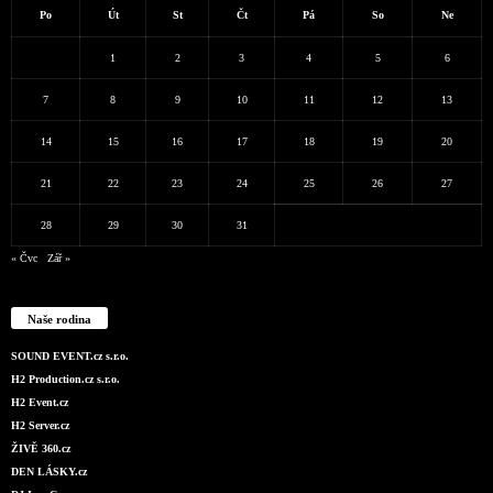
Po
Út
St
Čt
Pá
So
Ne
1
2
3
4
5
6
7
8
9
10
11
12
13
14
15
16
17
18
19
20
21
22
23
24
25
26
27
28
29
30
31
« Čvc
Zář »
Naše rodina
SOUND EVENT.cz s.r.o.
H2 Production.cz s.r.o.
H2 Event.cz
H2 Server.cz
ŽIVĚ 360.cz
DEN LÁSKY.cz