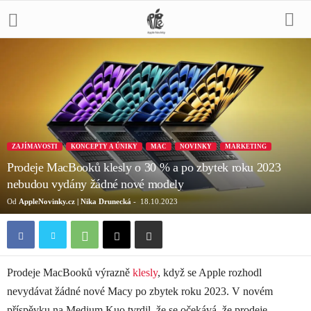
ZAJÍMAVOSTI
KONCEPTY A ÚNIKY
MAC
NOVINKY
MARKETING
Prodeje MacBooků klesly o 30 % a po zbytek roku 2023
nebudou vydány žádné nové modely
Od
AppleNovinky.cz | Nika Drunecká
-
18.10.2023
Prodeje MacBooků výrazně
klesly
, když se Apple rozhodl
nevydávat žádné nové Macy po zbytek roku 2023. V novém
příspěvku na Medium Kuo tvrdil, že se očekává, že prodeje