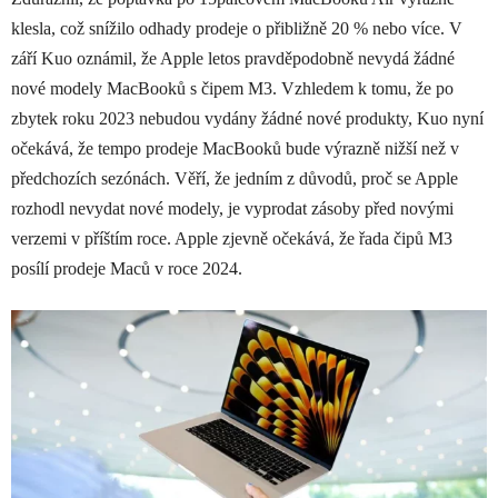
klesla, což snížilo odhady prodeje o přibližně 20 % nebo více. V
září Kuo oznámil, že Apple letos pravděpodobně nevydá žádné
nové modely MacBooků s čipem M3. Vzhledem k tomu, že po
zbytek roku 2023 nebudou vydány žádné nové produkty, Kuo nyní
očekává, že tempo prodeje MacBooků bude výrazně nižší než v
předchozích sezónách. Věří, že jedním z důvodů, proč se Apple
rozhodl nevydat nové modely, je vyprodat zásoby před novými
verzemi v příštím roce. Apple zjevně očekává, že řada čipů M3
posílí prodeje Maců v roce 2024.