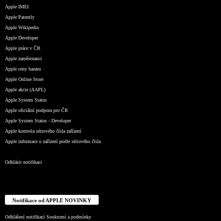
Apple IMEI
Apple Patently
Apple Wikipedia
Apple Developer
Apple práce v ČR
Apple zaměstnanci
Apple ceny bazaru
Apple Online Store
Apple akcie (AAPL)
Apple System Status
Apple oficiální podpora pro ČR
Apple System Status - Developer
Apple kontrola sériového čísla zařízení
Apple informace o zařízení podle sériového čísla
Odhlásit notifikaci
Notifikace od APPLE NOVINKY
Odhlášení notifikací
Soukromí a podmínky