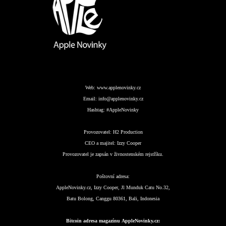
Web:
www.applenovinky.cz
Email:
info@applenovinky.cz
Hashtag:
#AppleNovinky
Provozovatel:
H2 Production
CEO a majitel:
Izzy Cooper
Provozovatel je zapsán v živnostenském rejstříku.
Poštovní adresa:
AppleNovinky.cz, Izzy Cooper, Jl Munduk Catu No.32,
Batu Bolong, Canggu 80361, Bali, Indonesia
Bitcoin adresa magazínu AppleNovinky.cz: