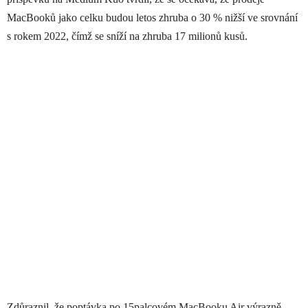
MacBooků jako celku budou letos zhruba o 30 % nižší ve srovnání
s rokem 2022, čímž se sníží na zhruba 17 milionů kusů.
Zdůraznil, že poptávka po 15palcovém MacBooku Air výrazně