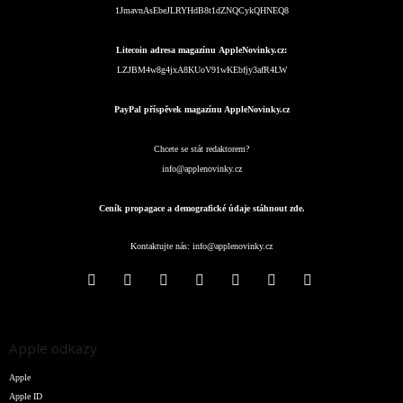
1JmavnAsEbeJLRYHdB8t1dZNQCykQHNEQ8
Litecoin adresa magazínu AppleNovinky.cz:
LZJBM4w8g4jxA8KUoV91wKEbfjy3afR4LW
PayPal příspěvek magazínu AppleNovinky.cz
Chcete se stát redaktorem?
info@applenovinky.cz
Ceník propagace a demografické údaje stáhnout zde.
Kontaktujte nás:
info@applenovinky.cz
Apple odkazy
Apple
Apple ID