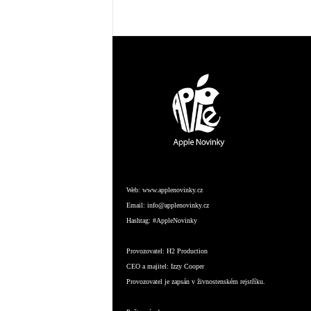
Web:
www.applenovinky.cz
Email:
info@applenovinky.cz
Hashtag:
#AppleNovinky
Provozovatel:
H2 Production
CEO a majitel:
Izzy Cooper
Provozovatel je zapsán v živnostenském rejstříku.