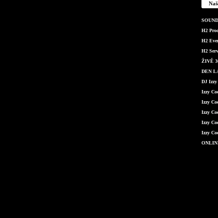
Naš
SOUND 
H2 Produ
H2 Even
H2 Serv
ŽIVĚ 36
DEN LÁ
DJ Izzy
Izzy C
Izzy Co
Izzy Co
Izzy Co
Izzy Co
ONLIN