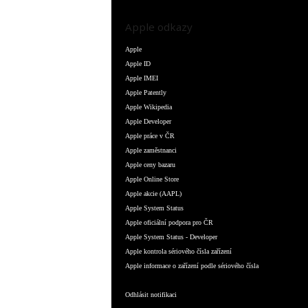
Apple odkazy
Apple
Apple ID
Apple IMEI
Apple Patently
Apple Wikipedia
Apple Developer
Apple práce v ČR
Apple zaměstnanci
Apple ceny bazaru
Apple Online Store
Apple akcie (AAPL)
Apple System Status
Apple oficiální podpora pro ČR
Apple System Status - Developer
Apple kontrola sériového čísla zařízení
Apple informace o zařízení podle sériového čísla
Odhlásit notifikaci