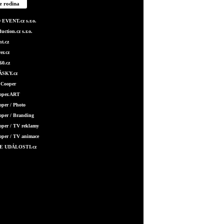
e rodina
EVENT.cz s.r.o.
ction.cz s.r.o.
t.cz
er.cz
0.cz
SKY.cz
 Cooper
ooper.ART
oper / Photo
oper / Branding
oper / TV reklamy
oper / TV animace
E UDÁLOSTI.cz