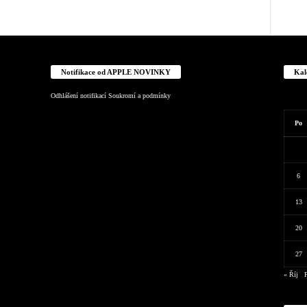
Notifikace od APPLE NOVINKY
Kal
Odhlášení notifikací
Soukromí a podmínky
Po
6
13
20
27
« Říj
P