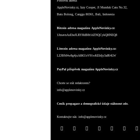
Poštovní adresa:
AppleNovinky.cz, Izzy Cooper, Jl Munduk Catu No.32,
Batu Bolong, Canggu 80361, Bali, Indonesia
Bitcoin adresa magazínu AppleNovinky.cz:
1JmavnAsEbeJLRYHdB8t1dZNQCykQHNEQ8
Litecoin adresa magazínu AppleNovinky.cz:
LZJBM4w8g4jxA8KUoV91wKEbfjy3afR4LW
PayPal příspěvek magazínu AppleNovinky.cz
Chcete se stát redaktorem?
info@applenovinky.cz
Ceník propagace a demografické údaje stáhnout zde.
Kontaktujte nás:
info@applenovinky.cz