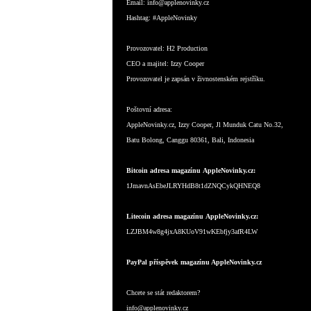
Email:
info@applenovinky.cz
Hashtag:
#AppleNovinky
Provozovatel:
H2 Production
CEO a majitel:
Izzy Cooper
Provozovatel je zapsán v živnostenském rejstříku.
Poštovní adresa:
AppleNovinky.cz, Izzy Cooper, Jl Munduk Catu No.32,
Batu Bolong, Canggu 80361, Bali, Indonesia
Bitcoin adresa magazínu AppleNovinky.cz:
1JmavnAsEbeJLRYHdB8t1dZNQCykQHNEQ8
Litecoin adresa magazínu AppleNovinky.cz:
LZJBM4w8g4jxA8KUoV91wKEbfjy3afR4LW
PayPal příspěvek magazínu AppleNovinky.cz
Chcete se stát redaktorem?
info@applenovinky.cz