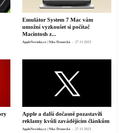
Emulátor System 7 Mac vám
umožní vyzkoušet si počítač
Macintosh z...
-
AppleNovinky.cz | Nika Drunecká
27.11.2023
ory
Apple a další dočasně pozastavili
reklamy kvůli zavádějícím článkům
-
AppleNovinky.cz | Nika Drunecká
27.11.2023