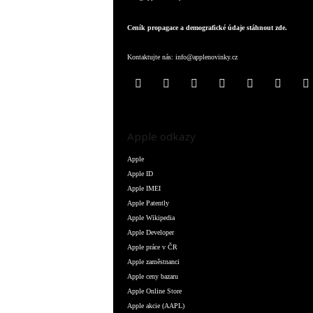
Ceník propagace a demografické údaje stáhnout zde.
Kontaktujte nás:
info@applenovinky.cz
Apple odkazy
Apple
Apple ID
Apple IMEI
Apple Patently
Apple Wikipedia
Apple Developer
Apple práce v ČR
Apple zaměstnanci
Apple ceny bazaru
Apple Online Store
Apple akcie (AAPL)