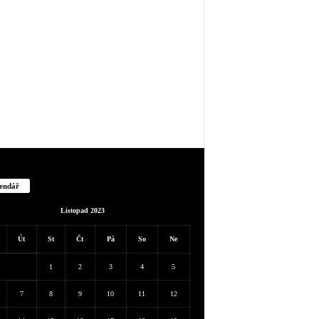
endář
Listopad 2023
Út
St
Čt
Pá
So
Ne
1
2
3
4
5
7
8
9
10
11
12