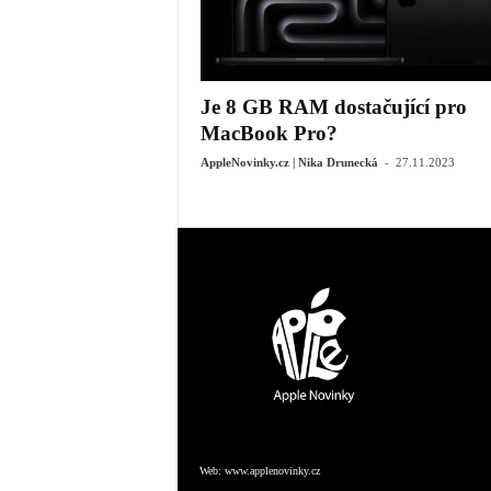
Je 8 GB RAM dostačující pro
MacBook Pro?
-
AppleNovinky.cz | Nika Drunecká
27.11.2023
Web:
www.applenovinky.cz