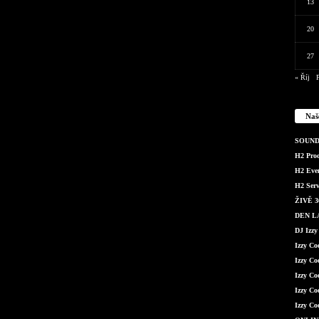
13
20
27
« Říj
P
Naš
SOUND 
H2 Produ
H2 Even
H2 Serv
ŽIVĚ 36
DEN LÁ
DJ Izzy
Izzy C
Izzy Co
Izzy Co
Izzy Co
Izzy Co