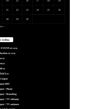
14
15
16
17
18
19
21
22
23
24
25
26
28
29
30
ro »
e rodina
EVENT.cz s.r.o.
ction.cz s.r.o.
t.cz
er.cz
0.cz
SKY.cz
 Cooper
ooper.ART
oper / Photo
oper / Branding
oper / TV reklamy
oper / TV animace