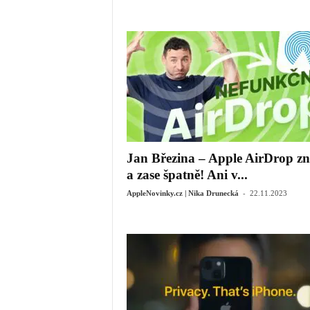
Jan Březina – Apple AirDrop z
a zase špatně! Ani v...
-
AppleNovinky.cz | Nika Drunecká
22.11.2023