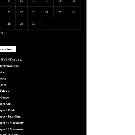
14
15
16
17
18
19
21
22
23
24
25
26
28
29
30
ro »
e rodina
EVENT.cz s.r.o.
ction.cz s.r.o.
t.cz
er.cz
0.cz
SKY.cz
 Cooper
ooper.ART
oper / Photo
oper / Branding
oper / TV reklamy
oper / TV animace