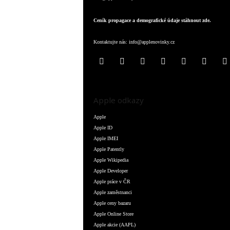
Ceník propagace a demografické údaje stáhnout zde.
Kontaktujte nás:
info@applenovinky.cz
Apple odkazy
Apple
Apple ID
Apple IMEI
Apple Patently
Apple Wikipedia
Apple Developer
Apple práce v ČR
Apple zaměstnanci
Apple ceny bazaru
Apple Online Store
Apple akcie (AAPL)