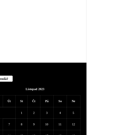
endář
Listopad 2023
Út
St
Čt
Pá
So
Ne
1
2
3
4
5
7
8
9
10
11
12