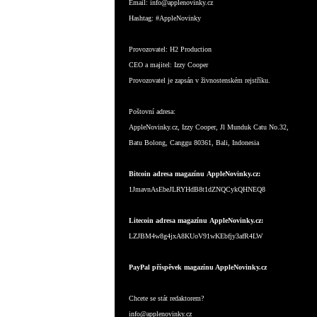
Email:
info@applenovinky.cz
Hashtag:
#AppleNovinky
Provozovatel:
H2 Production
CEO a majitel:
Izzy Cooper
Provozovatel je zapsán v živnostenském rejstříku.
Poštovní adresa:
AppleNovinky.cz, Izzy Cooper, Jl Munduk Catu No.32,
Batu Bolong, Canggu 80361, Bali, Indonesia
Bitcoin adresa magazínu AppleNovinky.cz:
1JmavnAsEbeJLRYHdB8t1dZNQCykQHNEQ8
Litecoin adresa magazínu AppleNovinky.cz:
LZJBM4w8g4jxA8KUoV91wKEbfjy3afR4LW
PayPal příspěvek magazínu AppleNovinky.cz
Chcete se stát redaktorem?
info@applenovinky.cz