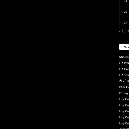
13
20
27
« Říj
P
Naš
SOUND 
H2 Produ
H2 Even
H2 Serv
ŽIVĚ 36
DEN LÁ
DJ Izzy
Izzy C
Izzy Co
Izzy Co
Izzy Co
Izzy Co