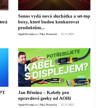
Sonos vydá nová sluchátka a set-top
terá
boxy, které budou konkurovat
produktům...
-
AppleNovinky.cz | Nika Drunecká
22.11.2023
GPT
Jan Březina – Kabely pro
opravdové geeky od AOHi
-
AppleNovinky.cz | Nika Drunecká
22.11.2023