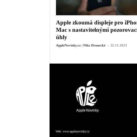
Apple zkoumá displeje pro iPho
Mac s nastavitelnými pozorovac
úhly
-
AppleNovinky.cz | Nika Drunecká
22.11.2023
Web:
www.applenovinky.cz