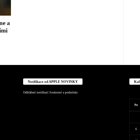
ne a
ími
Notifikace od APPLE NOVINKY
Kal
Odhlášení notifikací
Soukromí a podmínky
Po
6