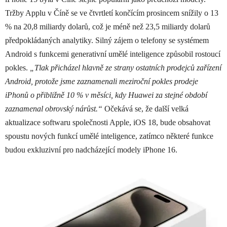
Tržby Applu v Číně se ve čtvrtletí končícím prosincem snížily o 13
% na 20,8 miliardy dolarů, což je méně než 23,5 miliardy dolarů
předpokládaných analytiky. Silný zájem o telefony se systémem
Android s funkcemi generativní umělé inteligence způsobil rostoucí
pokles.
„Tlak přicházel hlavně ze strany ostatních prodejců zařízení
Android, protože jsme zaznamenali meziroční pokles prodeje
iPhonů o přibližně 10 % v měsíci, kdy Huawei za stejné období
zaznamenal obrovský nárůst.“
Očekává se, že další velká
aktualizace softwaru společnosti Apple, iOS 18, bude obsahovat
spoustu nových funkcí umělé inteligence, zatímco některé funkce
budou exkluzivní pro nadcházející modely iPhone 16.