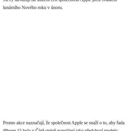
lunárního Nového roku v únoru.
Promo akce naznačují, že společnost Apple se snaží o to, aby řada
iPhone 15 byla v Číně stejně populární jako předchozí modely.