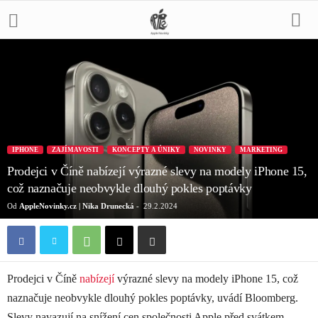
IPHONE
ZAJÍMAVOSTI
KONCEPTY A ÚNIKY
NOVINKY
MARKETING
Prodejci v Číně nabízejí výrazné slevy na modely iPhone 15,
což naznačuje neobvykle dlouhý pokles poptávky
Od
AppleNovinky.cz | Nika Drunecká
-
29.2.2024
Prodejci v Číně
nabízejí
výrazné slevy na modely iPhone 15, což
naznačuje neobvykle dlouhý pokles poptávky, uvádí Bloomberg.
Slevy navazují na snížení cen společnosti Apple před svátkem