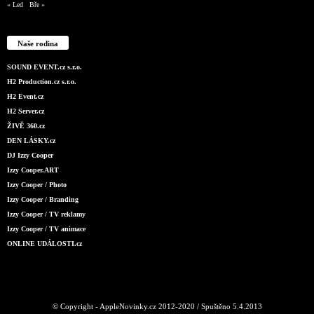
« Led
Bře »
Naše rodina
SOUND EVENT.cz s.r.o.
H2 Production.cz s.r.o.
H2 Event.cz
H2 Server.cz
ŽIVĚ 360.cz
DEN LÁSKY.cz
DJ Izzy Cooper
Izzy Cooper.ART
Izzy Cooper / Photo
Izzy Cooper / Branding
Izzy Cooper / TV reklamy
Izzy Cooper / TV animace
ONLINE UDÁLOSTI.cz
© Copyright - AppleNovinky.cz 2012-2020 / Spuštěno 5.4.2013