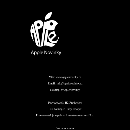
Web:
www.applenovinky.cz
Email:
info@applenovinky.cz
Hashtag:
#AppleNovinky
Provozovatel:
H2 Production
CEO a majitel:
Izzy Cooper
Provozovatel je zapsán v živnostenském rejstříku.
Poštovní adresa: