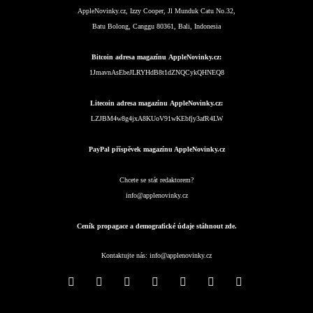
AppleNovinky.cz, Izzy Cooper, Jl Munduk Catu No.32,
Batu Bolong, Canggu 80361, Bali, Indonesia
Bitcoin adresa magazínu AppleNovinky.cz:
1JmavnAsEbeJLRYHdB8t1dZNQCykQHNEQ8
Litecoin adresa magazínu AppleNovinky.cz:
LZJBM4w8g4jxA8KUoV91wKEbfjy3afR4LW
PayPal příspěvek magazínu AppleNovinky.cz
Chcete se stát redaktorem?
info@applenovinky.cz
Ceník propagace a demografické údaje stáhnout zde.
Kontaktujte nás:
info@applenovinky.cz