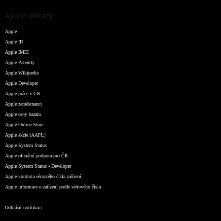
Apple odkazy
Apple
Apple ID
Apple IMEI
Apple Patently
Apple Wikipedia
Apple Developer
Apple práce v ČR
Apple zaměstnanci
Apple ceny bazaru
Apple Online Store
Apple akcie (AAPL)
Apple System Status
Apple oficiální podpora pro ČR
Apple System Status - Developer
Apple kontrola sériového čísla zařízení
Apple informace o zařízení podle sériového čísla
Odhlásit notifikaci