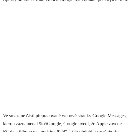
Ve smazané části přepracované webové stránky Google Messages,
kterou zaznamenal 9to5Google, Google uvedl, že Apple zavede
RCS na iPhone na „podzim 2024“. Toto období naznačuje, že