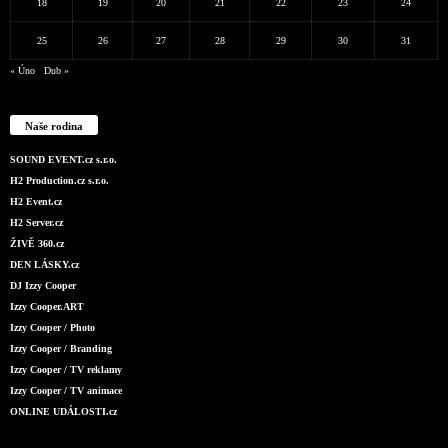
18
19
20
21
22
23
24
25
26
27
28
29
30
31
« Úno
Dub »
Naše rodina
SOUND EVENT.cz s.r.o.
H2 Production.cz s.r.o.
H2 Event.cz
H2 Server.cz
ŽIVĚ 360.cz
DEN LÁSKY.cz
DJ Izzy Cooper
Izzy Cooper.ART
Izzy Cooper / Photo
Izzy Cooper / Branding
Izzy Cooper / TV reklamy
Izzy Cooper / TV animace
ONLINE UDÁLOSTI.cz