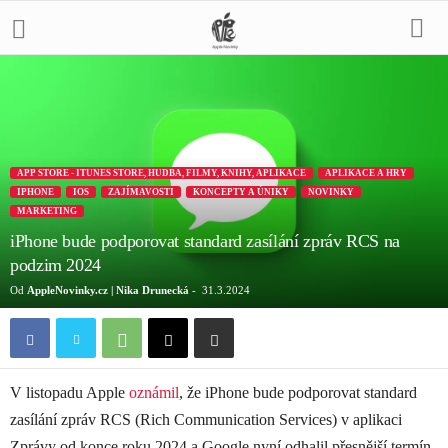
APP STORE - ITUNES STORE, HUDBA, FILMY, KNIHY, APLIKACE
APLIKACE A HRY
IPHONE
IOS
ZAJÍMAVOSTI
KONCEPTY A ÚNIKY
NOVINKY
MARKETING
iPhone bude podporovat standard zasílání zpráv RCS na
podzim 2024
Od
AppleNovinky.cz | Nika Drunecká
-
31.3.2024
V listopadu Apple
oznámil
, že iPhone bude podporovat standard
zasílání zpráv RCS (Rich Communication Services) v aplikaci
Zprávy od konce roku 2024 a Google nyní odhalil přesnější termín.