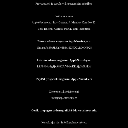
Provozovatel je zapsán v živnostenském rejstříku.
Poštovní adresa:
AppleNovinky.cz, Izzy Cooper, Jl Munduk Catu No.32,
Batu Bolong, Canggu 80361, Bali, Indonesia
Bitcoin adresa magazínu AppleNovinky.cz:
1JmavnAsEbeJLRYHdB8t1dZNQCykQHNEQ8
Litecoin adresa magazínu AppleNovinky.cz:
LZJBM4w8g4jxA8KUoV91wKEbfjy3afR4LW
PayPal příspěvek magazínu AppleNovinky.cz
Chcete se stát redaktorem?
info@applenovinky.cz
Ceník propagace a demografické údaje stáhnout zde.
Kontaktujte nás:
info@applenovinky.cz