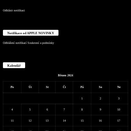
Odhlásit notifikaci
Notifikace od APPLE NOVINKY
Odhlášení notifikací
Soukromí a podmínky
Kalendář
Březen 2024
Po
Út
St
Čt
Pá
So
Ne
1
2
3
4
5
6
7
8
9
10
11
12
13
14
15
16
17