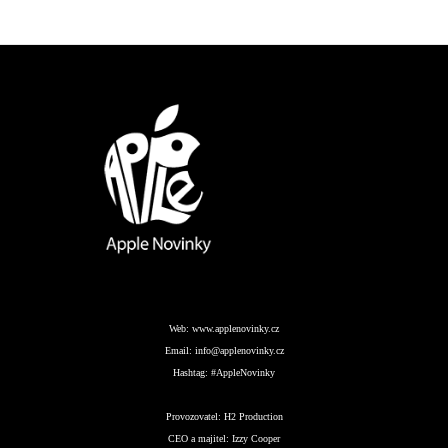
Web:
www.applenovinky.cz
Email:
info@applenovinky.cz
Hashtag:
#AppleNovinky
Provozovatel:
H2 Production
CEO a majitel:
Izzy Cooper