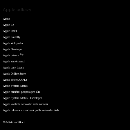
Apple odkazy
Apple
Apple ID
Apple IMEI
Apple Patently
Apple Wikipedia
Apple Developer
Apple práce v ČR
Apple zaměstnanci
Apple ceny bazaru
Apple Online Store
Apple akcie (AAPL)
Apple System Status
Apple oficiální podpora pro ČR
Apple System Status - Developer
Apple kontrola sériového čísla zařízení
Apple informace o zařízení podle sériového čísla
Odhlásit notifikaci