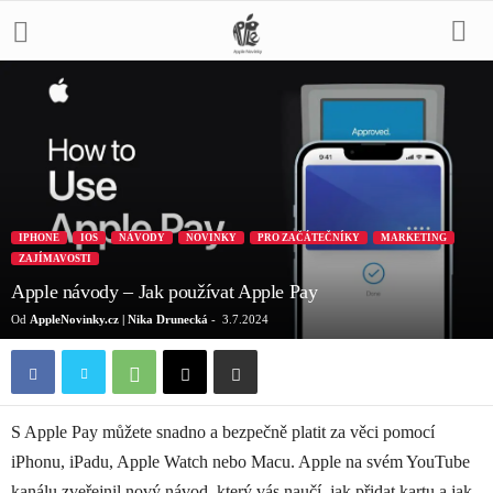
IPHONE
IOS
NÁVODY
NOVINKY
PRO ZAČÁTEČNÍKY
MARKETING
ZAJÍMAVOSTI
Apple návody – Jak používat Apple Pay
Od
AppleNovinky.cz | Nika Drunecká
-
3.7.2024
S Apple Pay můžete snadno a bezpečně platit za věci pomocí
iPhonu, iPadu, Apple Watch nebo Macu. Apple na svém YouTube
kanálu zveřejnil nový návod, který vás naučí, jak přidat kartu a jak