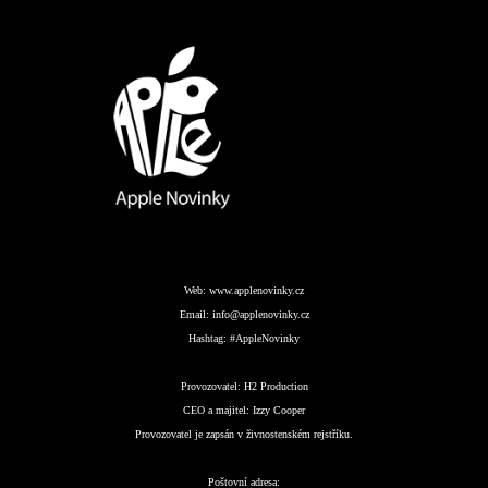
Web:
www.applenovinky.cz
Email:
info@applenovinky.cz
Hashtag:
#AppleNovinky
Provozovatel:
H2 Production
CEO a majitel:
Izzy Cooper
Provozovatel je zapsán v živnostenském rejstříku.
Poštovní adresa: