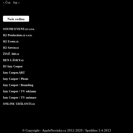
« Čvn
Srp »
Naše rodina
SOUND EVENT.cz s.r.o.
H2 Production.cz s.r.o.
H2 Event.cz
H2 Server.cz
ŽIVĚ 360.cz
DEN LÁSKY.cz
DJ Izzy Cooper
Izzy Cooper.ART
Izzy Cooper / Photo
Izzy Cooper / Branding
Izzy Cooper / TV reklamy
Izzy Cooper / TV animace
ONLINE UDÁLOSTI.cz
© Copyright - AppleNovinky.cz 2012-2020 / Spuštěno 5.4.2013