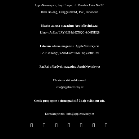
AppleNovinky.cz, Izzy Cooper, Jl Munduk Catu No.32,
Batu Bolong, Canggu 80361, Bali, Indonesia
Bitcoin adresa magazínu AppleNovinky.cz:
1JmavnAsEbeJLRYHdB8t1dZNQCykQHNEQ8
Litecoin adresa magazínu AppleNovinky.cz:
LZJBM4w8g4jxA8KUoV91wKEbfjy3afR4LW
PayPal příspěvek magazínu AppleNovinky.cz
Chcete se stát redaktorem?
info@applenovinky.cz
Ceník propagace a demografické údaje stáhnout zde.
Kontaktujte nás:
info@applenovinky.cz