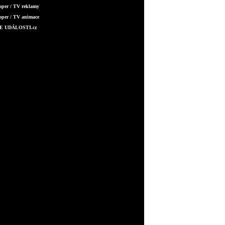
oper / TV reklamy
oper / TV animace
E UDÁLOSTI.cz