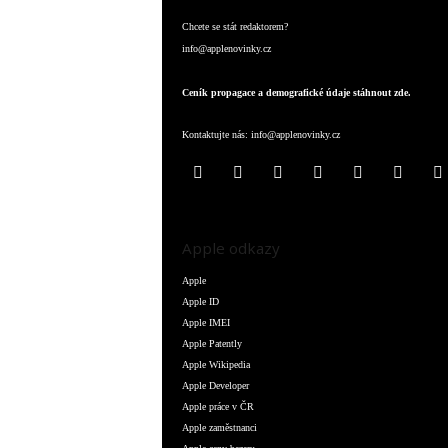
Chcete se stát redaktorem?
info@applenovinky.cz
Ceník propagace a demografické údaje stáhnout zde.
Kontaktujte nás:
info@applenovinky.cz
Apple odkazy
Apple
Apple ID
Apple IMEI
Apple Patently
Apple Wikipedia
Apple Developer
Apple práce v ČR
Apple zaměstnanci