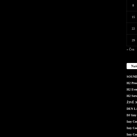
8
15
22
29
« Čvn
Naš
SOUND 
H2 Produ
H2 Even
H2 Serv
ŽIVĚ 36
DEN LÁ
DJ Izzy
Izzy C
Izzy Co
Izzy Co