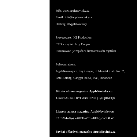
Web:
www.applenovinky.cz
Email:
info@applenovinky.cz
Hashtag:
#AppleNovinky
Provozovatel:
H2 Production
CEO a majitel:
Izzy Cooper
Provozovatel je zapsán v živnostenském rejstříku.
Poštovní adresa:
AppleNovinky.cz, Izzy Cooper, Jl Munduk Catu No.32,
Batu Bolong, Canggu 80361, Bali, Indonesia
Bitcoin adresa magazínu AppleNovinky.cz:
1JmavnAsEbeJLRYHdB8t1dZNQCykQHNEQ8
Litecoin adresa magazínu AppleNovinky.cz:
LZJBM4w8g4jxA8KUoV91wKEbfjy3afR4LW
PayPal příspěvek magazínu AppleNovinky.cz