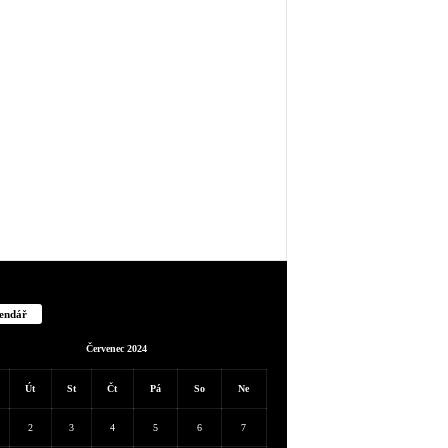
endář
Červenec 2024
Út
St
Čt
Pá
So
Ne
2
3
4
5
6
7