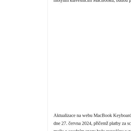
motýlím klávesnicím MacBooků, budou pe
Aktualizace na webu MacBook Keyboard Li
dne 27. června 2024, přičemž platby za s