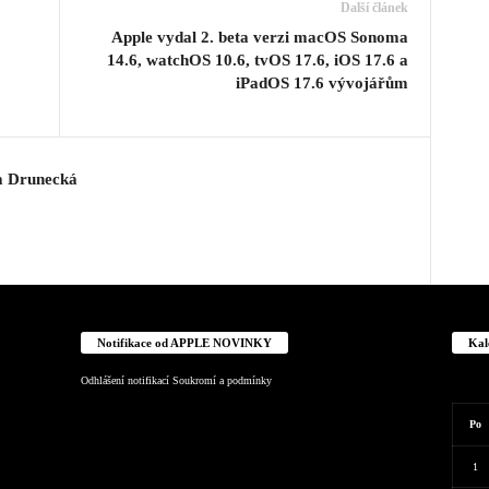
Další článek
Apple vydal 2. beta verzi macOS Sonoma
14.6, watchOS 10.6, tvOS 17.6, iOS 17.6 a
iPadOS 17.6 vývojářům
a Drunecká
Notifikace od APPLE NOVINKY
Kal
Odhlášení notifikací
Soukromí a podmínky
Po
1