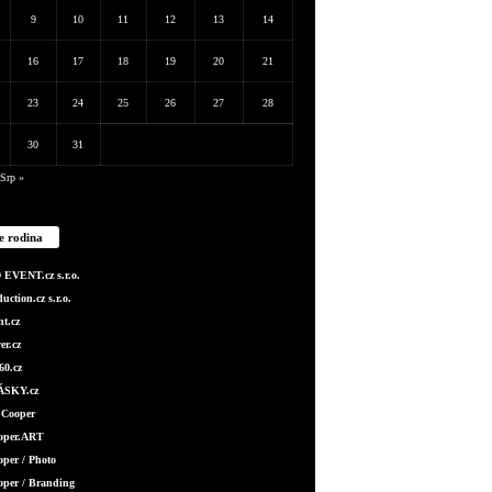
9
10
11
12
13
14
16
17
18
19
20
21
23
24
25
26
27
28
30
31
Srp »
e rodina
EVENT.cz s.r.o.
ction.cz s.r.o.
t.cz
er.cz
0.cz
SKY.cz
 Cooper
ooper.ART
oper / Photo
oper / Branding