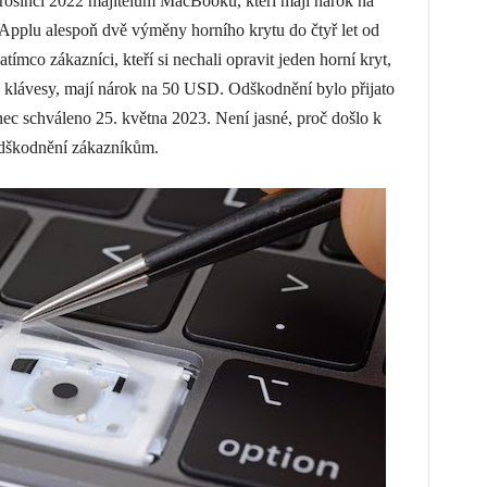
rosinci 2022 majitelům MacBooků, kteří mají nárok na
 Applu alespoň dvě výměny horního krytu do čtyř let od
co zákazníci, kteří si nechali opravit jeden horní kryt,
 klávesy, mají nárok na 50 USD. Odškodnění bylo přijato
ec schváleno 25. května 2023. Není jasné, proč došlo k
odškodnění zákazníkům.