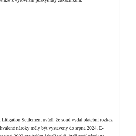
níze z vyrovnání poskytnuty zákazníkům.
tigation Settlement uvádí, že soud vydal platební rozkaz
chválené nároky měly být vystaveny do srpna 2024. E-