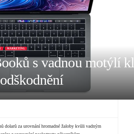
Y
MARKETING
ooků s vadnou motýlí kl
 odškodnění
nů dolarů za urovnání hromadné žaloby kvůli vadným