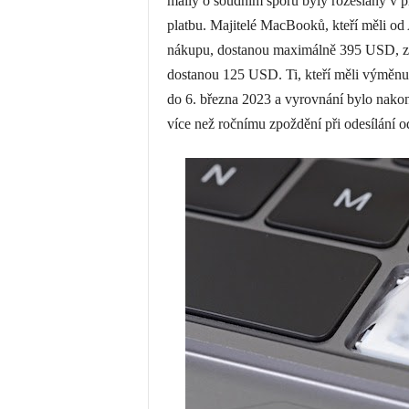
maily o soudním sporu byly rozeslány v p
platbu. Majitelé MacBooků, kteří měli od
nákupu, dostanou maximálně 395 USD, zatím
dostanou 125 USD. Ti, kteří měli výměnu
do 6. března 2023 a vyrovnání bylo nakon
více než ročnímu zpoždění při odesílání 