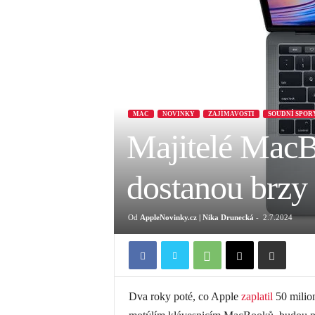
MAC
NOVINKY
ZAJÍMAVOSTI
SOUDNÍ SPOR
Majitelé MacB
dostanou brzy
Od
AppleNovinky.cz | Nika Drunecká
-
2.7.2024
Dva roky poté, co Apple
zaplatil
50 milio