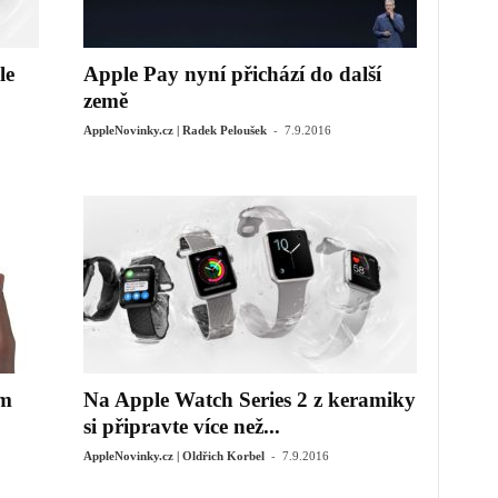
le
Apple Pay nyní přichází do další
země
-
AppleNovinky.cz | Radek Peloušek
7.9.2016
am
Na Apple Watch Series 2 z keramiky
si připravte více než...
-
AppleNovinky.cz | Oldřich Korbel
7.9.2016