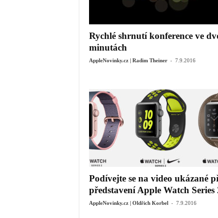
Rychlé shrnutí konference ve d
minutách
-
AppleNovinky.cz | Radim Theiner
7.9.2016
Podívejte se na video ukázané p
představení Apple Watch Series 
-
AppleNovinky.cz | Oldřich Korbel
7.9.2016