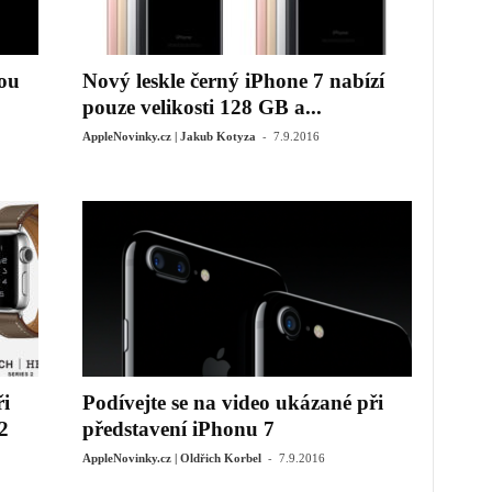
vou
Nový leskle černý iPhone 7 nabízí
pouze velikosti 128 GB a...
-
AppleNovinky.cz | Jakub Kotyza
7.9.2016
ři
Podívejte se na video ukázané při
2
představení iPhonu 7
-
AppleNovinky.cz | Oldřich Korbel
7.9.2016