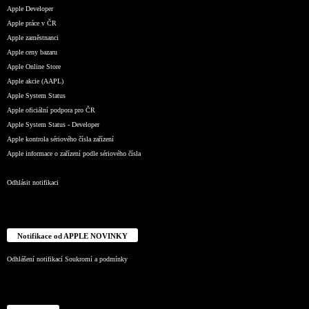
Apple Developer
Apple práce v ČR
Apple zaměstnanci
Apple ceny bazaru
Apple Online Store
Apple akcie (AAPL)
Apple System Status
Apple oficiální podpora pro ČR
Apple System Status - Developer
Apple kontrola sériového čísla zařízení
Apple informace o zařízení podle sériového čísla
Odhlásit notifikaci
Notifikace od APPLE NOVINKY
Odhlášení notifikací
Soukromí a podmínky