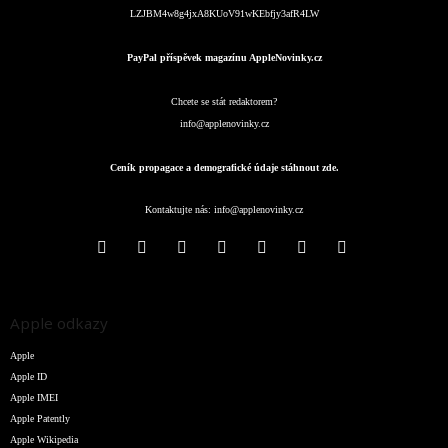
LZJBM4w8g4jxA8KUoV91wKEbfjy3afR4LW
PayPal příspěvek magazínu AppleNovinky.cz
Chcete se stát redaktorem?
info@applenovinky.cz
Ceník propagace a demografické údaje stáhnout zde.
Kontaktujte nás:
info@applenovinky.cz
Apple odkazy
Apple
Apple ID
Apple IMEI
Apple Patently
Apple Wikipedia