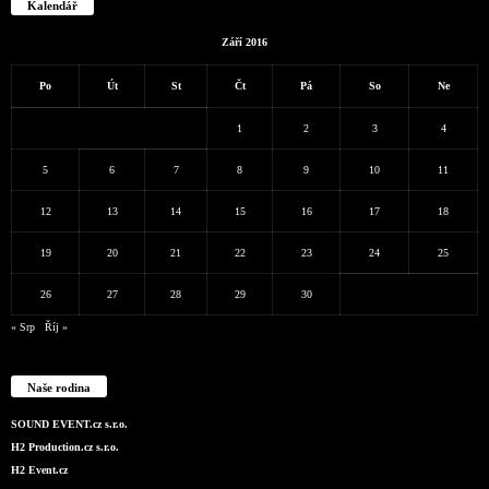
Kalendář
Září 2016
Po
Út
St
Čt
Pá
So
Ne
1
2
3
4
5
6
7
8
9
10
11
12
13
14
15
16
17
18
19
20
21
22
23
24
25
26
27
28
29
30
« Srp
Říj »
Naše rodina
SOUND EVENT.cz s.r.o.
H2 Production.cz s.r.o.
H2 Event.cz