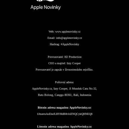
Web:
www.applenovinky.cz
Email:
info@applenovinky.cz
Hashtag:
#AppleNovinky
Provozovatel:
H2 Production
CEO a majitel:
Izzy Cooper
Provozovatel je zapsán v živnostenském rejstříku.
Poštovní adresa:
AppleNovinky.cz, Izzy Cooper, Jl Munduk Catu No.32,
Batu Bolong, Canggu 80361, Bali, Indonesia
Bitcoin adresa magazínu AppleNovinky.cz:
1JmavnAsEbeJLRYHdB8t1dZNQCykQHNEQ8
Litecoin adresa magazínu AppleNovinky.cz: