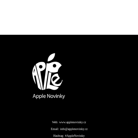
Web:
www.applenovinky.cz
Email:
info@applenovinky.cz
Hashtag:
#AppleNovinky