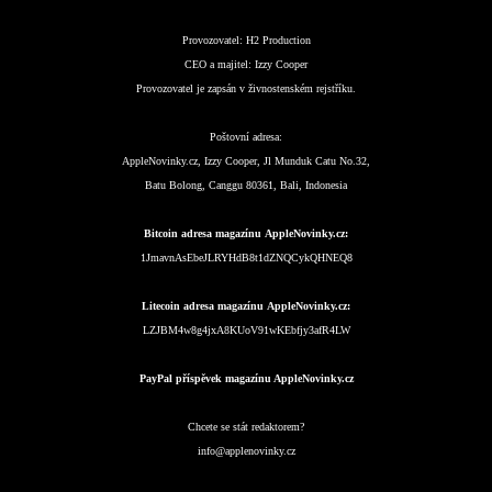
Provozovatel:
H2 Production
CEO a majitel:
Izzy Cooper
Provozovatel je zapsán v živnostenském rejstříku.
Poštovní adresa:
AppleNovinky.cz, Izzy Cooper, Jl Munduk Catu No.32,
Batu Bolong, Canggu 80361, Bali, Indonesia
Bitcoin adresa magazínu AppleNovinky.cz:
1JmavnAsEbeJLRYHdB8t1dZNQCykQHNEQ8
Litecoin adresa magazínu AppleNovinky.cz:
LZJBM4w8g4jxA8KUoV91wKEbfjy3afR4LW
PayPal příspěvek magazínu AppleNovinky.cz
Chcete se stát redaktorem?
info@applenovinky.cz