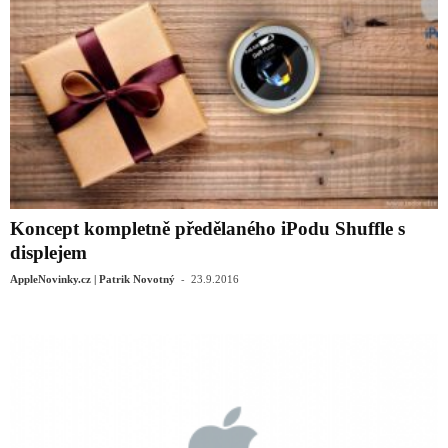
Koncept kompletně předělaného iPodu Shuffle s
displejem
-
AppleNovinky.cz | Patrik Novotný
23.9.2016