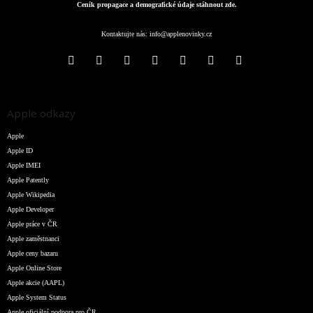
Ceník propagace a demografické údaje stáhnout zde.
Kontaktujte nás:
info@applenovinky.cz
Apple odkazy
Apple
Apple ID
Apple IMEI
Apple Patently
Apple Wikipedia
Apple Developer
Apple práce v ČR
Apple zaměstnanci
Apple ceny bazaru
Apple Online Store
Apple akcie (AAPL)
Apple System Status
Apple oficiální podpora pro ČR