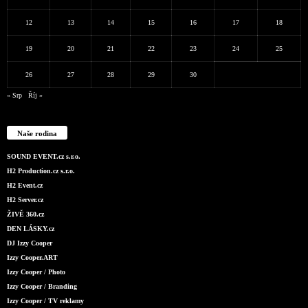
12
13
14
15
16
17
18
19
20
21
22
23
24
25
26
27
28
29
30
« Srp
Říj »
Naše rodina
SOUND EVENT.cz s.r.o.
H2 Production.cz s.r.o.
H2 Event.cz
H2 Server.cz
ŽIVĚ 360.cz
DEN LÁSKY.cz
DJ Izzy Cooper
Izzy Cooper.ART
Izzy Cooper / Photo
Izzy Cooper / Branding
Izzy Cooper / TV reklamy