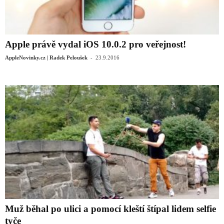
Apple právě vydal iOS 10.0.2 pro veřejnost!
-
AppleNovinky.cz | Radek Peloušek
23.9.2016
Muž běhal po ulici a pomocí kleští štípal lidem selfie
tyče