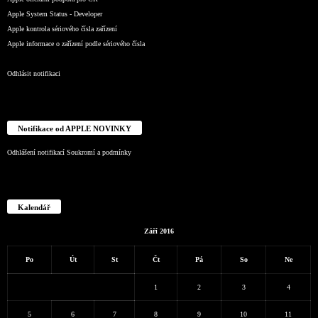
Apple System Status - Developer
Apple kontrola sériového čísla zařízení
Apple informace o zařízení podle sériového čísla
Odhlásit notifikaci
Notifikace od APPLE NOVINKY
Odhlášení notifikací
Soukromí a podmínky
Kalendář
Září 2016
Po
Út
St
Čt
Pá
So
Ne
1
2
3
4
5
6
7
8
9
10
11