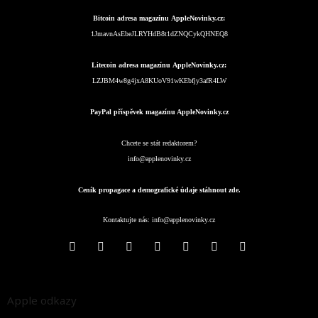
Bitcoin adresa magazínu AppleNovinky.cz:
1JmavnAsEbeJLRYHdB8t1dZNQCykQHNEQ8
Litecoin adresa magazínu AppleNovinky.cz:
LZJBM4w8g4jxA8KUoV91wKEbfjy3afR4LW
PayPal příspěvek magazínu AppleNovinky.cz
Chcete se stát redaktorem?
info@applenovinky.cz
Ceník propagace a demografické údaje stáhnout zde.
Kontaktujte nás:
info@applenovinky.cz
Apple odkazy