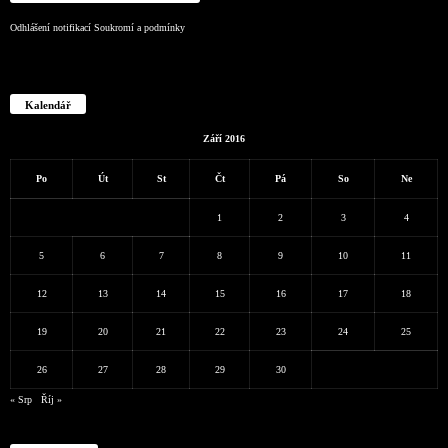
Odhlášení notifikací
Soukromí a podmínky
Kalendář
Září 2016
Po
Út
St
Čt
Pá
So
Ne
1
2
3
4
5
6
7
8
9
10
11
12
13
14
15
16
17
18
19
20
21
22
23
24
25
26
27
28
29
30
« Srp
Říj »