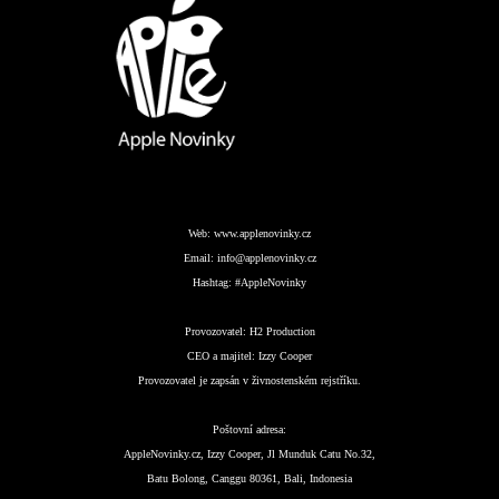
Web:
www.applenovinky.cz
Email:
info@applenovinky.cz
Hashtag:
#AppleNovinky
Provozovatel:
H2 Production
CEO a majitel:
Izzy Cooper
Provozovatel je zapsán v živnostenském rejstříku.
Poštovní adresa:
AppleNovinky.cz, Izzy Cooper, Jl Munduk Catu No.32,
Batu Bolong, Canggu 80361, Bali, Indonesia