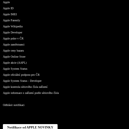
Apple
Apple ID
Apple IMEI
Apple Patently
Apple Wikipedia
Apple Developer
Apple práce v ČR
Apple zaměstnanci
Apple ceny bazaru
Apple Online Store
Apple akcie (AAPL)
Apple System Status
Apple oficiální podpora pro ČR
Apple System Status - Developer
Apple kontrola sériového čísla zařízení
Apple informace o zařízení podle sériového čísla
Odhlásit notifikaci
Notifikace od APPLE NOVINKY