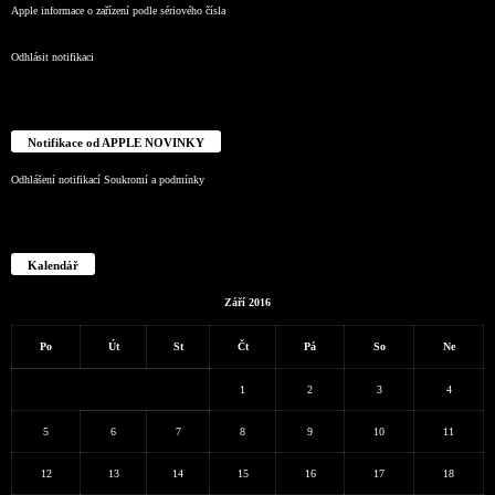
Apple informace o zařízení podle sériového čísla
Odhlásit notifikaci
Notifikace od APPLE NOVINKY
Odhlášení notifikací
Soukromí a podmínky
Kalendář
Září 2016
Po
Út
St
Čt
Pá
So
Ne
1
2
3
4
5
6
7
8
9
10
11
12
13
14
15
16
17
18