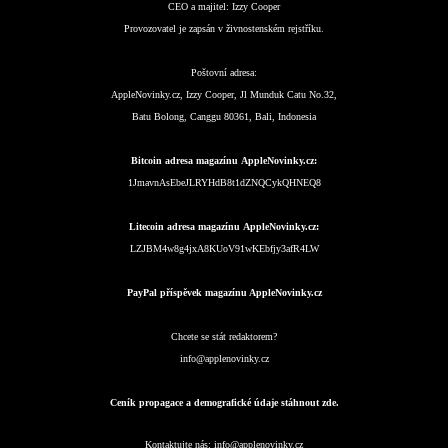
CEO a majitel:
Izzy Cooper
Provozovatel je zapsán v živnostenském rejstříku.
Poštovní adresa:
AppleNovinky.cz, Izzy Cooper, Jl Munduk Catu No.32,
Batu Bolong, Canggu 80361, Bali, Indonesia
Bitcoin adresa magazínu AppleNovinky.cz:
1JmavnAsEbeJLRYHdB8t1dZNQCykQHNEQ8
Litecoin adresa magazínu AppleNovinky.cz:
LZJBM4w8g4jxA8KUoV91wKEbfjy3afR4LW
PayPal příspěvek magazínu AppleNovinky.cz
Chcete se stát redaktorem?
info@applenovinky.cz
Ceník propagace a demografické údaje stáhnout zde.
Kontaktujte nás:
info@applenovinky.cz