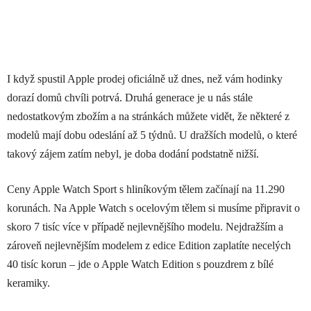
I když spustil Apple prodej oficiálně už dnes, než vám hodinky
dorazí domů chvíli potrvá. Druhá generace je u nás stále
nedostatkovým zbožím a na stránkách můžete vidět, že některé z
modelů mají dobu odeslání až 5 týdnů. U dražších modelů, o které
takový zájem zatím nebyl, je doba dodání podstatně nižší.
Ceny Apple Watch Sport s hliníkovým tělem začínají na 11.290
korunách. Na Apple Watch s ocelovým tělem si musíme připravit o
skoro 7 tisíc více v případě nejlevnějšího modelu. Nejdražším a
zároveň nejlevnějším modelem z edice Edition zaplatíte necelých
40 tisíc korun – jde o Apple Watch Edition s pouzdrem z bílé
keramiky.