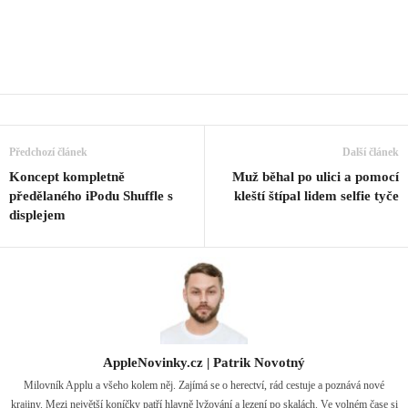
Předchozí článek
Další článek
Koncept kompletně
Muž běhal po ulici a pomocí
předělaného iPodu Shuffle s
kleští štípal lidem selfie tyče
displejem
AppleNovinky.cz | Patrik Novotný
Milovník Applu a všeho kolem něj. Zajímá se o herectví, rád cestuje a poznává nové
krajiny. Mezi největší koníčky patří hlavně lyžování a lezení po skalách. Ve volném čase si