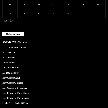
19
20
21
22
23
24
25
26
27
28
29
30
« Srp
Říj »
Naše rodina
SOUND EVENT.cz s.r.o.
H2 Production.cz s.r.o.
H2 Event.cz
H2 Server.cz
ŽIVĚ 360.cz
DEN LÁSKY.cz
DJ Izzy Cooper
Izzy Cooper.ART
Izzy Cooper / Photo
Izzy Cooper / Branding
Izzy Cooper / TV reklamy
Izzy Cooper / TV animace
ONLINE UDÁLOSTI.cz