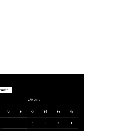
endář
Září 2016
Út
St
Čt
Pá
So
Ne
1
2
3
4