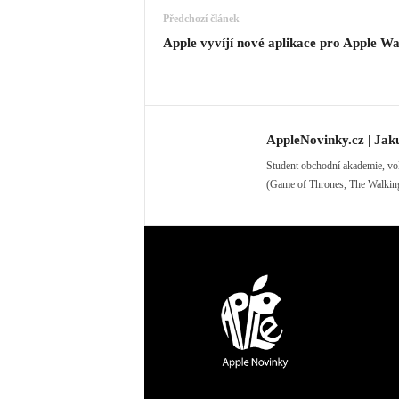
Předchozí článek
Apple vyvíjí nové aplikace pro Apple W
AppleNovinky.cz | Jak
Student obchodní akademie, voln
(Game of Thrones, The Walking