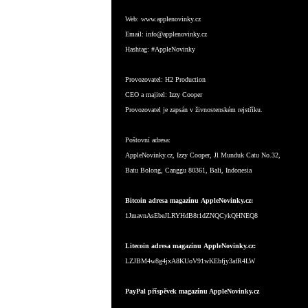
Web:
www.applenovinky.cz
Email:
info@applenovinky.cz
Hashtag:
#AppleNovinky
Provozovatel:
H2 Production
CEO a majitel:
Izzy Cooper
Provozovatel je zapsán v živnostenském rejstříku.
Poštovní adresa:
AppleNovinky.cz, Izzy Cooper, Jl Munduk Catu No.32,
Batu Bolong, Canggu 80361, Bali, Indonesia
Bitcoin adresa magazínu AppleNovinky.cz:
1JmavnAsEbeJLRYHdB8t1dZNQCykQHNEQ8
Litecoin adresa magazínu AppleNovinky.cz:
LZJBM4w8g4jxA8KUoV91wKEbfjy3afR4LW
PayPal příspěvek magazínu AppleNovinky.cz