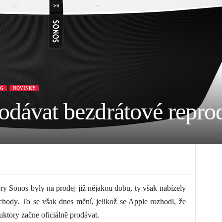
G
NOVINKY
rodávat bezdrátové repr
ry Sonos byly na prodej již nějakou dobu, ty však nabízely
hody. To se však dnes mění, jelikož se Apple rozhodl, že
uktory začne oficiálně prodávat.