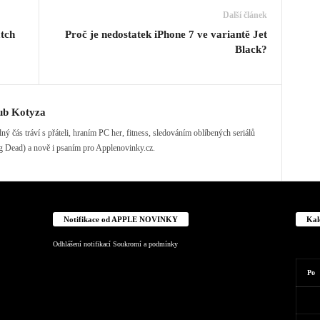
Další článek
atch
Proč je nedostatek iPhone 7 ve variantě Jet
Black?
ub Kotyza
ý čás tráví s přáteli, hraním PC her, fitness, sledováním oblíbených seriálů
 Dead) a nově i psaním pro Applenovinky.cz.
Notifikace od APPLE NOVINKY
Kal
Odhlášení notifikací
Soukromí a podmínky
Po