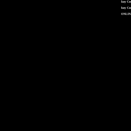
Izzy Co
Izzy Co
ONLIN