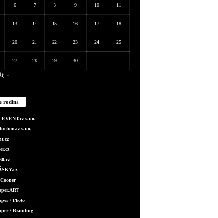
6
7
8
9
10
11
13
14
15
16
17
18
20
21
22
23
24
25
27
28
29
30
Říj »
e rodina
EVENT.cz s.r.o.
ction.cz s.r.o.
t.cz
er.cz
0.cz
SKY.cz
 Cooper
ooper.ART
oper / Photo
oper / Branding