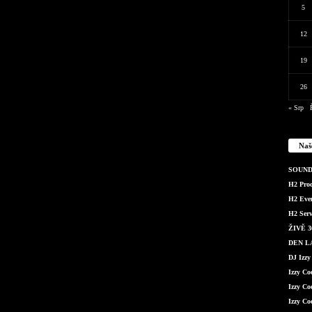
5
12
19
26
« Srp
Naš
SOUND 
H2 Produ
H2 Even
H2 Serv
ŽIVĚ 36
DEN LÁ
DJ Izzy
Izzy C
Izzy Co
Izzy Co