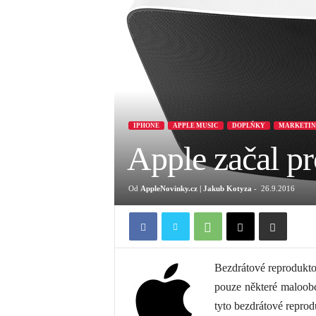
IPHONE
APPLE MUSIC
DOPLŇKY
MARKETIN
Apple začal p
Od
AppleNovinky.cz | Jakub Kotyza
-
26.9.2016
Bezdrátové reprodukto
pouze některé maloobc
tyto bezdrátové reprod