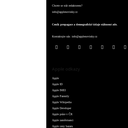
Chcete se stát redaktorem?
info@applenovinky.cz
Ceník propagace a demografické údaje stáhnout zde.
Kontaktujte nás:
info@applenovinky.cz
Apple odkazy
Apple
Apple ID
Apple IMEI
Apple Patently
Apple Wikipedia
Apple Developer
Apple práce v ČR
Apple zaměstnanci
Apple ceny bazaru