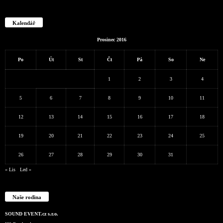
Kalendář
Prosinec 2016
Po
Út
St
Čt
Pá
So
Ne
1
2
3
4
5
6
7
8
9
10
11
12
13
14
15
16
17
18
19
20
21
22
23
24
25
26
27
28
29
30
31
« Lis
Led »
Naše rodina
SOUND EVENT.cz s.r.o.