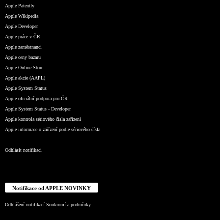
Apple Patently
Apple Wikipedia
Apple Developer
Apple práce v ČR
Apple zaměstnanci
Apple ceny bazaru
Apple Online Store
Apple akcie (AAPL)
Apple System Status
Apple oficiální podpora pro ČR
Apple System Status - Developer
Apple kontrola sériového čísla zařízení
Apple informace o zařízení podle sériového čísla
Odhlásit notifikaci
Notifikace od APPLE NOVINKY
Odhlášení notifikací
Soukromí a podmínky