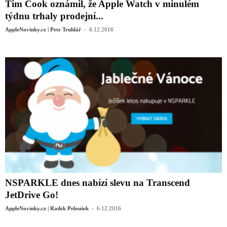
Tim Cook oznámil, že Apple Watch v minulém
týdnu trhaly prodejní...
-
AppleNovinky.cz | Petr Truhlář
6.12.2016
NSPARKLE dnes nabízí slevu na Transcend
JetDrive Go!
-
AppleNovinky.cz | Radek Peloušek
6.12.2016