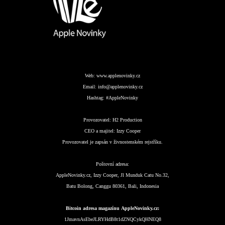
Web:
www.applenovinky.cz
Email:
info@applenovinky.cz
Hashtag:
#AppleNovinky
Provozovatel:
H2 Production
CEO a majitel:
Izzy Cooper
Provozovatel je zapsán v živnostenském rejstříku.
Poštovní adresa:
AppleNovinky.cz, Izzy Cooper, Jl Munduk Catu No.32,
Batu Bolong, Canggu 80361, Bali, Indonesia
Bitcoin adresa magazínu AppleNovinky.cz:
1JmavnAsEbeJLRYHdB8t1dZNQCykQHNEQ8