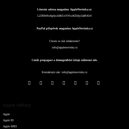
Litecoin adresa magazínu AppleNovinky.cz:
LZJBM4w8g4jxA8KUoV91wKEbfjy3afR4LW
PayPal příspěvek magazínu AppleNovinky.cz
Chcete se stát redaktorem?
info@applenovinky.cz
Ceník propagace a demografické údaje stáhnout zde.
Kontaktujte nás:
info@applenovinky.cz
Apple odkazy
Apple
Apple ID
Apple IMEI